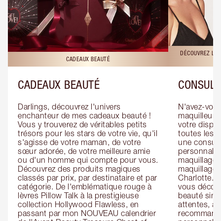
DÉCOUVREZ LES
CADEAUX BEAUTÉ
CADEAUX BEAUTÉ
CONSULT
Darlings, découvrez l'univers 
N'avez-vous 
enchanteur de mes cadeaux beauté ! 
maquilleur o
Vous y trouverez de véritables petits 
votre dispos
trésors pour les stars de votre vie, qu'il 
toutes les f
s'agisse de votre maman, de votre 
une consulta
sœur adorée, de votre meilleure amie 
personnalis
ou d'un homme qui compte pour vous. 
maquillage 
Découvrez des produits magiques 
maquillage 
classés par prix, par destinataire et par 
Charlotte. L
catégorie. De l'emblématique rouge à 
vous découv
lèvres Pillow Talk à la prestigieuse 
beauté simp
collection Hollywood Flawless, en 
attentes, ai
passant par mon NOUVEAU calendrier 
recommandat