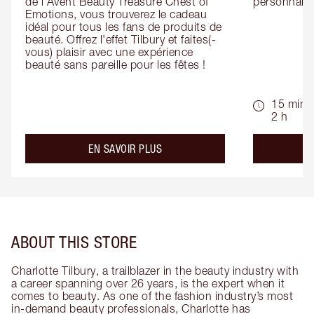
de l'Avent Beauty Treasure Chest of 
personnalis
Emotions, vous trouverez le cadeau 
idéal pour tous les fans de produits de 
beauté. Offrez l'effet Tilbury et faites(-
vous) plaisir avec une expérience 
beauté sans pareille pour les fêtes !
15 min -
2 h
about the
EN SAVOIR PLUS
ABOUT THIS STORE
Charlotte Tilbury, a trailblazer in the beauty industry with
a career spanning over 26 years, is the expert when it
comes to beauty. As one of the fashion industry’s most
in-demand beauty professionals, Charlotte has