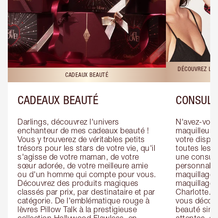
DÉCOUVREZ LES
CADEAUX BEAUTÉ
CADEAUX BEAUTÉ
CONSULT
Darlings, découvrez l'univers 
N'avez-vous 
enchanteur de mes cadeaux beauté ! 
maquilleur o
Vous y trouverez de véritables petits 
votre dispos
trésors pour les stars de votre vie, qu'il 
toutes les f
s'agisse de votre maman, de votre 
une consulta
sœur adorée, de votre meilleure amie 
personnalis
ou d'un homme qui compte pour vous. 
maquillage 
Découvrez des produits magiques 
maquillage 
classés par prix, par destinataire et par 
Charlotte. L
catégorie. De l'emblématique rouge à 
vous découv
lèvres Pillow Talk à la prestigieuse 
beauté simp