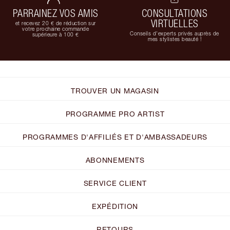
PARRAINEZ VOS AMIS
CONSULTATIONS
VIRTUELLES
et recevez 20 € de réduction sur
votre prochaine commande
Conseils d'experts privés auprès de
supérieure à 100 €
mes stylistes beauté !
TROUVER UN MAGASIN
PROGRAMME PRO ARTIST
PROGRAMMES D'AFFILIÉS ET D'AMBASSADEURS
ABONNEMENTS
SERVICE CLIENT
EXPÉDITION
RETOURS