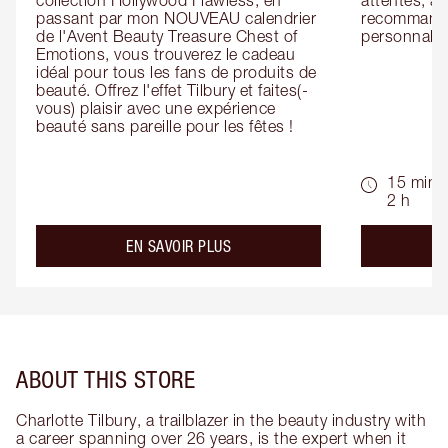
collection Hollywood Flawless, en 
attentes, ai
passant par mon NOUVEAU calendrier 
recommandat
de l'Avent Beauty Treasure Chest of 
personnalis
Emotions, vous trouverez le cadeau 
idéal pour tous les fans de produits de 
beauté. Offrez l'effet Tilbury et faites(-
vous) plaisir avec une expérience 
beauté sans pareille pour les fêtes !
15 min -
2 h
about the
EN SAVOIR PLUS
ABOUT THIS STORE
Charlotte Tilbury, a trailblazer in the beauty industry with
a career spanning over 26 years, is the expert when it