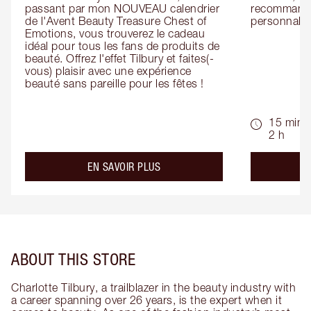
passant par mon NOUVEAU calendrier 
recommandat
de l'Avent Beauty Treasure Chest of 
personnalis
Emotions, vous trouverez le cadeau 
idéal pour tous les fans de produits de 
beauté. Offrez l'effet Tilbury et faites(-
vous) plaisir avec une expérience 
beauté sans pareille pour les fêtes !
15 min -
2 h
about the
EN SAVOIR PLUS
ABOUT THIS STORE
Charlotte Tilbury, a trailblazer in the beauty industry with
a career spanning over 26 years, is the expert when it