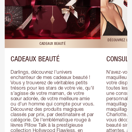
DÉCOUVREZ LES
CADEAUX BEAUTÉ
CADEAUX BEAUTÉ
CONSULT
Darlings, découvrez l'univers 
N'avez-vous 
enchanteur de mes cadeaux beauté ! 
maquilleur o
Vous y trouverez de véritables petits 
votre dispos
trésors pour les stars de votre vie, qu'il 
toutes les f
s'agisse de votre maman, de votre 
une consulta
sœur adorée, de votre meilleure amie 
personnalis
ou d'un homme qui compte pour vous. 
maquillage 
Découvrez des produits magiques 
maquillage 
classés par prix, par destinataire et par 
Charlotte. L
catégorie. De l'emblématique rouge à 
vous découv
lèvres Pillow Talk à la prestigieuse 
beauté simp
collection Hollywood Flawless, en 
attentes, ai