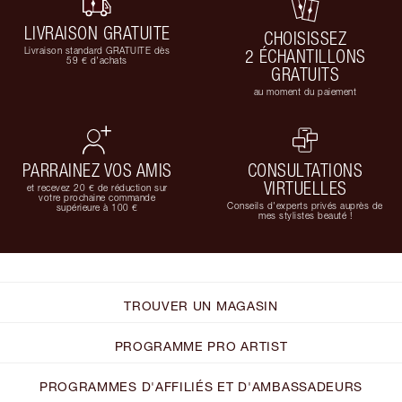
LIVRAISON GRATUITE
CHOISISSEZ
Livraison standard GRATUITE dès
2 ÉCHANTILLONS
59 € d'achats
GRATUITS
au moment du paiement
PARRAINEZ VOS AMIS
CONSULTATIONS
VIRTUELLES
et recevez 20 € de réduction sur
votre prochaine commande
Conseils d'experts privés auprès de
supérieure à 100 €
mes stylistes beauté !
TROUVER UN MAGASIN
PROGRAMME PRO ARTIST
PROGRAMMES D'AFFILIÉS ET D'AMBASSADEURS