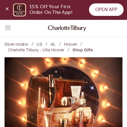
15% Off Your First 
OPEN APP
Order On The App!
/
/
/
/
Store locator
US
AL
Hoover
/
Charlotte Tilbury - Ulta Hoover
Shop Gifts