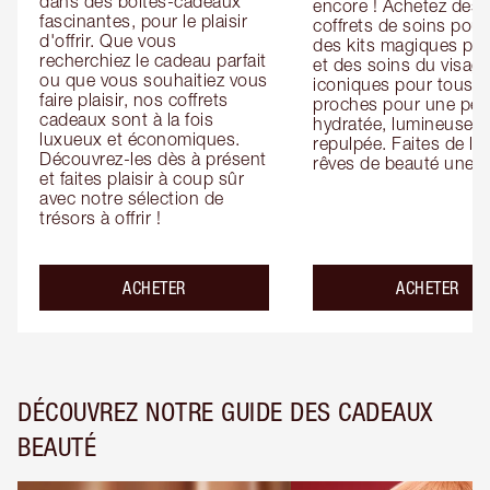
dans des boîtes-cadeaux 
encore ! Achetez des 
fascinantes, pour le plaisir 
coffrets de soins pour l
d'offrir. Que vous 
des kits magiques pour
recherchiez le cadeau parfait 
et des soins du visage
ou que vous souhaitiez vous 
iconiques pour tous vo
faire plaisir, nos coffrets 
proches pour une pea
cadeaux sont à la fois 
hydratée, lumineuse et
luxueux et économiques. 
repulpée. Faites de leu
Découvrez-les dès à présent 
rêves de beauté une ré
et faites plaisir à coup sûr 
avec notre sélection de 
trésors à offrir !
ACHETER
ACHETER
DÉCOUVREZ NOTRE GUIDE DES CADEAUX
BEAUTÉ