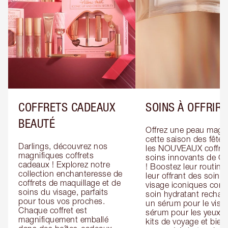
COFFRETS CADEAUX
SOINS À OFFRIR
BEAUTÉ
Offrez une peau magiq
cette saison des fêtes
Darlings, découvrez nos 
les NOUVEAUX coffret
magnifiques coffrets 
soins innovants de Cha
cadeaux ! Explorez notre 
! Boostez leur routine 
collection enchanteresse de 
leur offrant des soins 
coffrets de maquillage et de 
visage iconiques com
soins du visage, parfaits 
soin hydratant recharg
pour tous vos proches. 
un sérum pour le visag
Chaque coffret est 
sérum pour les yeux, d
magnifiquement emballé 
kits de voyage et bien 