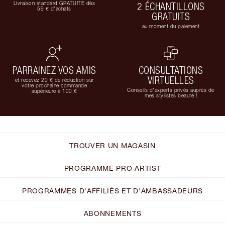
Livraison standard GRATUITE dès
2 ÉCHANTILLONS
59 € d'achats
GRATUITS
au moment du paiement
PARRAINEZ VOS AMIS
CONSULTATIONS
VIRTUELLES
et recevez 20 € de réduction sur
votre prochaine commande
Conseils d'experts privés auprès de
supérieure à 100 €
mes stylistes beauté !
TROUVER UN MAGASIN
PROGRAMME PRO ARTIST
PROGRAMMES D'AFFILIÉS ET D'AMBASSADEURS
ABONNEMENTS