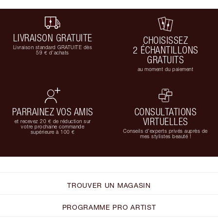
LIVRAISON GRATUITE
CHOISISSEZ
Livraison standard GRATUITE dès
2 ÉCHANTILLONS
59 € d'achats
GRATUITS
au moment du paiement
PARRAINEZ VOS AMIS
CONSULTATIONS
VIRTUELLES
et recevez 20 € de réduction sur
votre prochaine commande
Conseils d'experts privés auprès de
supérieure à 100 €
mes stylistes beauté !
TROUVER UN MAGASIN
PROGRAMME PRO ARTIST