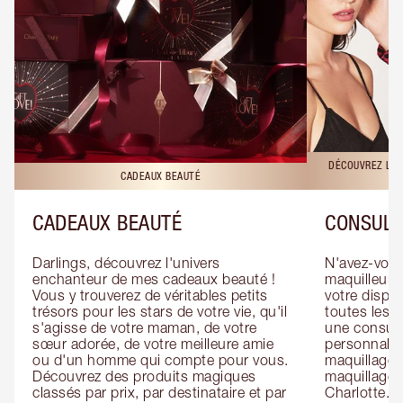
DÉCOUVREZ LES
CADEAUX BEAUTÉ
CADEAUX BEAUTÉ
CONSULT
Darlings, découvrez l'univers 
N'avez-vous 
enchanteur de mes cadeaux beauté ! 
maquilleur o
Vous y trouverez de véritables petits 
votre dispos
trésors pour les stars de votre vie, qu'il 
toutes les f
s'agisse de votre maman, de votre 
une consulta
sœur adorée, de votre meilleure amie 
personnalis
ou d'un homme qui compte pour vous. 
maquillage 
Découvrez des produits magiques 
maquillage 
classés par prix, par destinataire et par 
Charlotte. L