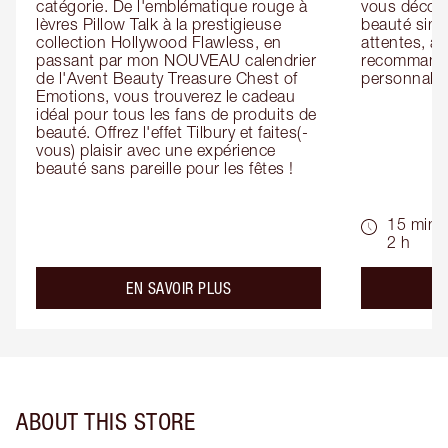
catégorie. De l'emblématique rouge à 
vous découv
lèvres Pillow Talk à la prestigieuse 
beauté simp
collection Hollywood Flawless, en 
attentes, ai
passant par mon NOUVEAU calendrier 
recommandat
de l'Avent Beauty Treasure Chest of 
personnalis
Emotions, vous trouverez le cadeau 
idéal pour tous les fans de produits de 
beauté. Offrez l'effet Tilbury et faites(-
vous) plaisir avec une expérience 
beauté sans pareille pour les fêtes !
15 min -
2 h
about the
EN SAVOIR PLUS
ABOUT THIS STORE