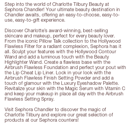
Step into the world of Charlotte Tilbury Beauty at
Sephora Chandler! Your ultimate beauty destination in
Chandler awaits, offering an easy-to-choose, easy-to-
use, easy-to-gift experience.
Discover Charlotte’s award-winning, best-selling
skincare and makeup, perfect for every beauty lover.
From the iconic Pillow Talk collection to the Hollywood
Flawless Filter for a radiant complexion, Sephora has it
all. Sculpt your features with the Hollywood Contour
Wand and add a luminous touch with the Beauty
Highlighter Wand. Create a flawless base with the
Airbrush Flawless Foundation and perfect your pout with
the Lip Cheat Lip Liner. Lock in your look with the
Airbrush Flawless Finish Setting Powder and add a
touch of glamour with the Luxury Eyeshadow Palette.
Revitalize your skin with the Magic Serum with Vitamin C
and keep your makeup in place all day with the Airbrush
Flawless Setting Spray.
Visit Sephora Chandler to discover the magic of
Charlotte Tilbury and explore our great selection of
products at our Sephora counters!