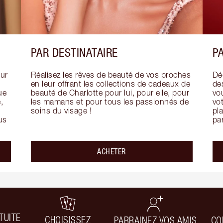
PAR DESTINATAIRE
PA
ur 
Réalisez les rêves de beauté de vos proches 
Dé
en leur offrant les collections de cadeaux de 
de
e 
beauté de Charlotte pour lui, pour elle, pour 
vo
 
les mamans et pour tous les passionnés de 
vo
soins du visage !
pla
us 
pa
ACHETER
TUITE
CHOISISSEZ
PARRAINEZ VOS AMIS
CO