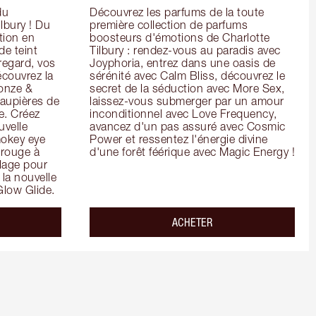
u 
Découvrez les parfums de la toute 
lbury ! Du 
première collection de parfums 
ion en 
boosteurs d'émotions de Charlotte 
e teint 
Tilbury : rendez-vous au paradis avec 
regard, vos 
Joyphoria, entrez dans une oasis de 
couvrez la 
sérénité avec Calm Bliss, découvrez le 
onze & 
secret de la séduction avec More Sex, 
aupières de 
laissez-vous submerger par un amour 
. Créez 
inconditionnel avec Love Frequency, 
velle 
avancez d'un pas assuré avec Cosmic 
okey eye 
Power et ressentez l'énergie divine 
 rouge à 
d'une forêt féérique avec Magic Energy !
lage pour 
a nouvelle 
Glow Glide.
ACHETER