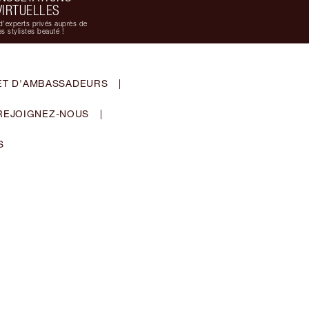
VIRTUELLES
d'experts privés auprès de
s stylistes beauté !
ET D'AMBASSADEURS
|
REJOIGNEZ-NOUS
|
S