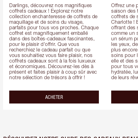
Darlings, découvrez nos magnifiques 
Offrez une 
coffrets cadeaux ! Explorez notre 
saison des 
collection enchanteresse de coffrets de 
coffrets de 
maquillage et de soins du visage, 
Charlotte ! 
parfaits pour tous vos proches. Chaque 
offrant des 
coffret est magnifiquement emballé 
comme un so
dans des boîtes-cadeaux fascinantes, 
un sérum po
pour le plaisir d'offrir. Que vous 
les yeux, de
recherchiez le cadeau parfait ou que 
plus encore 
vous souhaitiez vous faire plaisir, nos 
soins pour l
coffrets cadeaux sont à la fois luxueux 
elle et des 
et économiques. Découvrez-les dès à 
pour tous v
présent et faites plaisir à coup sûr avec 
hydratée, lu
notre sélection de trésors à offrir !
de leurs rêv
ACHETER