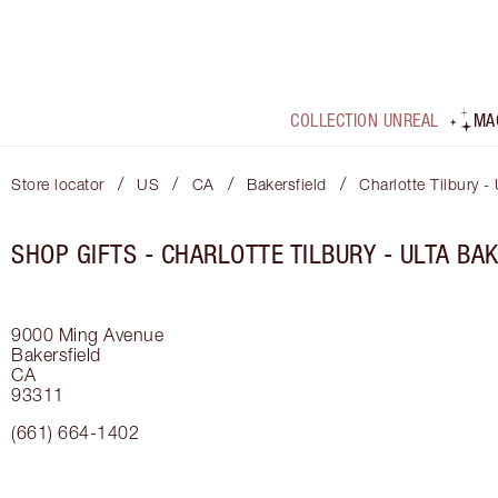
COLLECTION UNREAL
MA
/
/
/
/
Store locator
US
CA
Bakersfield
Charlotte Tilbury - 
SHOP GIFTS - CHARLOTTE TILBURY - ULTA BA
9000 Ming Avenue
Bakersfield
CA
93311
(661) 664-1402