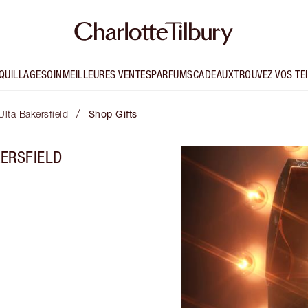
QUILLAGE
SOIN
MEILLEURES VENTES
PARFUMS
CADEAUX
TROUVEZ VOS TE
/
Ulta Bakersfield
Shop Gifts
KERSFIELD