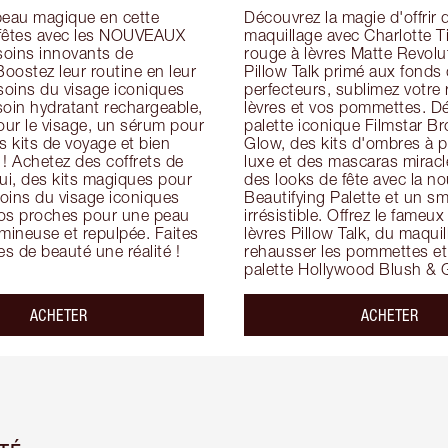
peau magique en cette 
Découvrez la magie d'offrir d
fêtes avec les NOUVEAUX 
maquillage avec Charlotte Ti
soins innovants de 
rouge à lèvres Matte Revolut
Boostez leur routine en leur 
Pillow Talk primé aux fonds d
soins du visage iconiques 
perfecteurs, sublimez votre 
in hydratant rechargeable, 
lèvres et vos pommettes. Dé
ur le visage, un sérum pour 
palette iconique Filmstar Br
s kits de voyage et bien 
Glow, des kits d'ombres à p
! Achetez des coffrets de 
luxe et des mascaras miracle
ui, des kits magiques pour 
des looks de fête avec la nou
soins du visage iconiques 
Beautifying Palette et un sm
os proches pour une peau 
irrésistible. Offrez le fameux
mineuse et repulpée. Faites 
lèvres Pillow Talk, du maquil
es de beauté une réalité !
rehausser les pommettes et l
palette Hollywood Blush & 
ACHETER
ACHETER