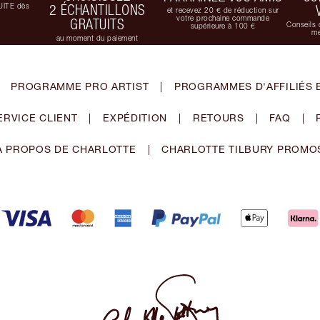
UITE dès
2 ÉCHANTILLONS
et recevez 20 € de réduction sur
votre prochaine commande
GRATUITS
Conseils 
supérieure à 100 €
me
au moment du paiement
PROGRAMME PRO ARTIST
|
PROGRAMMES D'AFFILIÉS 
ERVICE CLIENT
|
EXPÉDITION
|
RETOURS
|
FAQ
|
À PROPOS DE CHARLOTTE
|
CHARLOTTE TILBURY PROMO