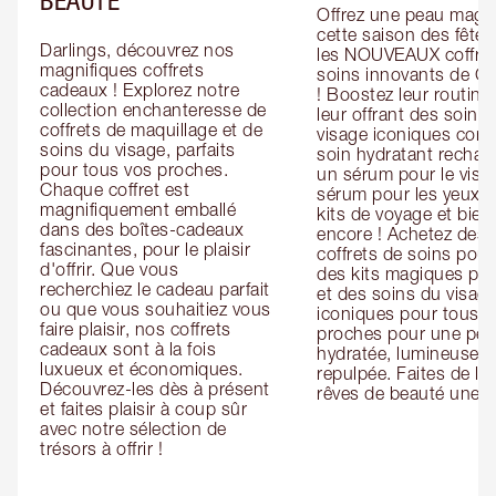
Offrez une peau magiq
cette saison des fêtes
Darlings, découvrez nos 
les NOUVEAUX coffret
magnifiques coffrets 
soins innovants de Cha
cadeaux ! Explorez notre 
! Boostez leur routine 
collection enchanteresse de 
leur offrant des soins 
coffrets de maquillage et de 
visage iconiques com
soins du visage, parfaits 
soin hydratant recharg
pour tous vos proches. 
un sérum pour le visag
Chaque coffret est 
sérum pour les yeux, d
magnifiquement emballé 
kits de voyage et bien 
dans des boîtes-cadeaux 
encore ! Achetez des 
fascinantes, pour le plaisir 
coffrets de soins pour l
d'offrir. Que vous 
des kits magiques pour
recherchiez le cadeau parfait 
et des soins du visage
ou que vous souhaitiez vous 
iconiques pour tous vo
faire plaisir, nos coffrets 
proches pour une pea
cadeaux sont à la fois 
hydratée, lumineuse et
luxueux et économiques. 
repulpée. Faites de leu
Découvrez-les dès à présent 
rêves de beauté une ré
et faites plaisir à coup sûr 
avec notre sélection de 
trésors à offrir !