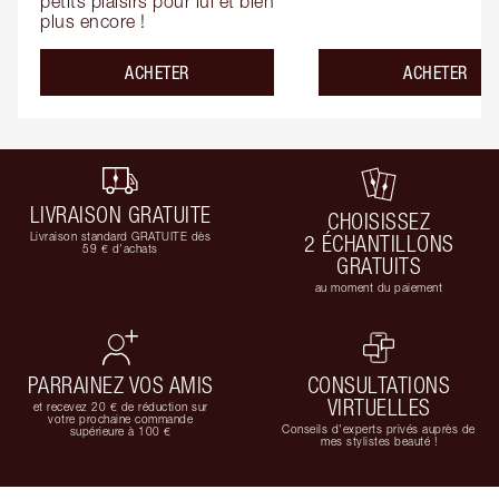
petits plaisirs pour lui et bien 
plus encore !
ACHETER
ACHETER
LIVRAISON GRATUITE
CHOISISSEZ
Livraison standard GRATUITE dès
2 ÉCHANTILLONS
59 € d'achats
GRATUITS
au moment du paiement
PARRAINEZ VOS AMIS
CONSULTATIONS
VIRTUELLES
et recevez 20 € de réduction sur
votre prochaine commande
Conseils d'experts privés auprès de
supérieure à 100 €
mes stylistes beauté !