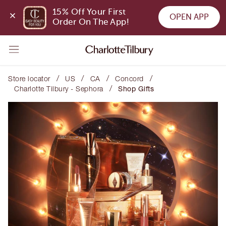
15% Off Your First 
OPEN APP
Order On The App!
/
/
/
/
Store locator
US
CA
Concord
/
Charlotte Tilbury - Sephora
Shop Gifts