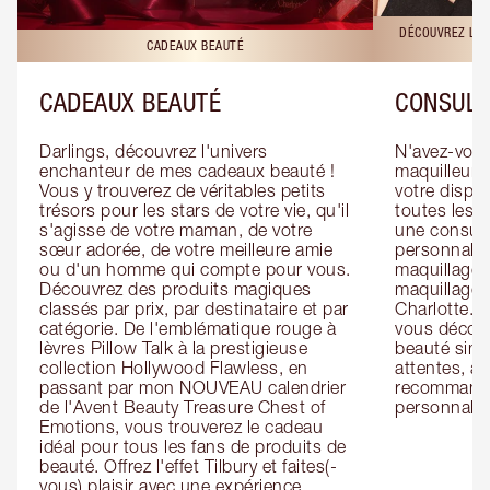
DÉCOUVREZ LES
CADEAUX BEAUTÉ
CADEAUX BEAUTÉ
CONSULT
Darlings, découvrez l'univers 
N'avez-vous 
enchanteur de mes cadeaux beauté ! 
maquilleur o
Vous y trouverez de véritables petits 
votre dispos
trésors pour les stars de votre vie, qu'il 
toutes les f
s'agisse de votre maman, de votre 
une consulta
sœur adorée, de votre meilleure amie 
personnalis
ou d'un homme qui compte pour vous. 
maquillage 
Découvrez des produits magiques 
maquillage 
classés par prix, par destinataire et par 
Charlotte. L
catégorie. De l'emblématique rouge à 
vous découv
lèvres Pillow Talk à la prestigieuse 
beauté simp
collection Hollywood Flawless, en 
attentes, ai
passant par mon NOUVEAU calendrier 
recommandat
de l'Avent Beauty Treasure Chest of 
personnalis
Emotions, vous trouverez le cadeau 
idéal pour tous les fans de produits de 
beauté. Offrez l'effet Tilbury et faites(-
vous) plaisir avec une expérience 