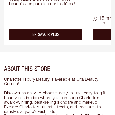
beauté sans pareille pour les fêtes !
15 min -
2 h
about the
EN SAVOIR PLUS
ABOUT THIS STORE
Charlotte Tilbury Beauty is available at Ulta Beauty
Corona!
Discover an easy-to-choose, easy-to-use, easy-to-gift
beauty destination where you can shop Charlotte’s
award-winning, best-selling skincare and makeup.
Explore Charlotte’s trinkets, treats, and treasures to
satisfy everyone’s wish lists.