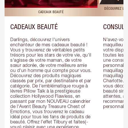
DÉCOUVREZ LES
CADEAUX BEAUTÉ
CADEAUX BEAUTÉ
CONSULT
Darlings, découvrez l'univers 
N'avez-vous 
enchanteur de mes cadeaux beauté ! 
maquilleur o
Vous y trouverez de véritables petits 
votre dispos
trésors pour les stars de votre vie, qu'il 
toutes les f
s'agisse de votre maman, de votre 
une consulta
sœur adorée, de votre meilleure amie 
personnalis
ou d'un homme qui compte pour vous. 
maquillage 
Découvrez des produits magiques 
maquillage 
classés par prix, par destinataire et par 
Charlotte. L
catégorie. De l'emblématique rouge à 
vous découv
lèvres Pillow Talk à la prestigieuse 
beauté simp
collection Hollywood Flawless, en 
attentes, ai
passant par mon NOUVEAU calendrier 
recommandat
de l'Avent Beauty Treasure Chest of 
personnalis
Emotions, vous trouverez le cadeau 
idéal pour tous les fans de produits de 
beauté. Offrez l'effet Tilbury et faites(-
vous) plaisir avec une expérience 