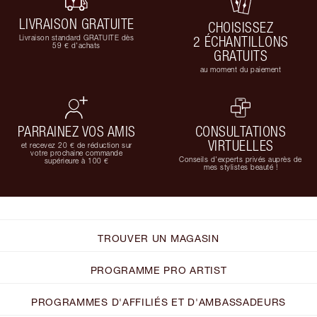
LIVRAISON GRATUITE
CHOISISSEZ
Livraison standard GRATUITE dès
2 ÉCHANTILLONS
59 € d'achats
GRATUITS
au moment du paiement
PARRAINEZ VOS AMIS
CONSULTATIONS
VIRTUELLES
et recevez 20 € de réduction sur
votre prochaine commande
Conseils d'experts privés auprès de
supérieure à 100 €
mes stylistes beauté !
TROUVER UN MAGASIN
PROGRAMME PRO ARTIST
PROGRAMMES D'AFFILIÉS ET D'AMBASSADEURS