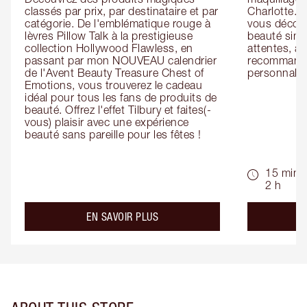
classés par prix, par destinataire et par 
Charlotte. L
catégorie. De l'emblématique rouge à 
vous découv
lèvres Pillow Talk à la prestigieuse 
beauté simp
collection Hollywood Flawless, en 
attentes, ai
passant par mon NOUVEAU calendrier 
recommandat
de l'Avent Beauty Treasure Chest of 
personnalis
Emotions, vous trouverez le cadeau 
idéal pour tous les fans de produits de 
beauté. Offrez l'effet Tilbury et faites(-
vous) plaisir avec une expérience 
beauté sans pareille pour les fêtes !
15 min -
2 h
about the
EN SAVOIR PLUS