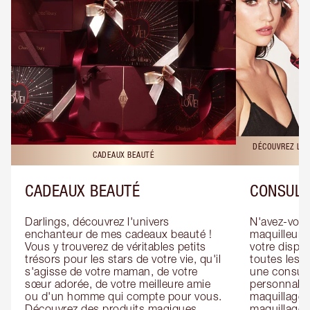
DÉCOUVREZ LES
CADEAUX BEAUTÉ
CADEAUX BEAUTÉ
CONSULT
Darlings, découvrez l'univers 
N'avez-vous 
enchanteur de mes cadeaux beauté ! 
maquilleur o
Vous y trouverez de véritables petits 
votre dispos
trésors pour les stars de votre vie, qu'il 
toutes les f
s'agisse de votre maman, de votre 
une consulta
sœur adorée, de votre meilleure amie 
personnalis
ou d'un homme qui compte pour vous. 
maquillage 
Découvrez des produits magiques 
maquillage 