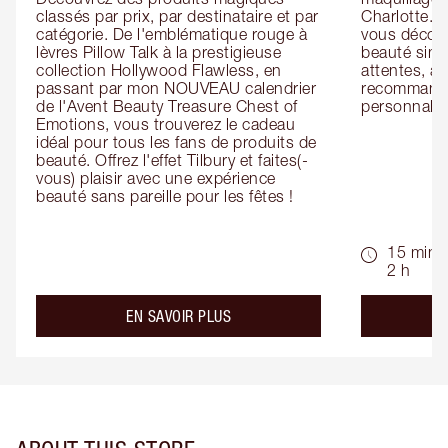
classés par prix, par destinataire et par 
Charlotte. L
catégorie. De l'emblématique rouge à 
vous découv
lèvres Pillow Talk à la prestigieuse 
beauté simp
collection Hollywood Flawless, en 
attentes, ai
passant par mon NOUVEAU calendrier 
recommandat
de l'Avent Beauty Treasure Chest of 
personnalis
Emotions, vous trouverez le cadeau 
idéal pour tous les fans de produits de 
beauté. Offrez l'effet Tilbury et faites(-
vous) plaisir avec une expérience 
beauté sans pareille pour les fêtes !
15 min -
2 h
about the
EN SAVOIR PLUS