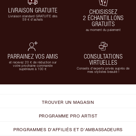
LIVRAISON GRATUITE
CHOISISSEZ
Livraison standard GRATUITE dès
2 ÉCHANTILLONS
59 € d'achats
GRATUITS
au moment du paiement
PARRAINEZ VOS AMIS
CONSULTATIONS
VIRTUELLES
et recevez 20 € de réduction sur
votre prochaine commande
Conseils d'experts privés auprès de
supérieure à 100 €
mes stylistes beauté !
TROUVER UN MAGASIN
PROGRAMME PRO ARTIST
PROGRAMMES D'AFFILIÉS ET D'AMBASSADEURS