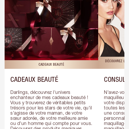
DÉCOUVREZ LES
CADEAUX BEAUTÉ
CADEAUX BEAUTÉ
CONSULT
Darlings, découvrez l'univers 
N'avez-vous 
enchanteur de mes cadeaux beauté ! 
maquilleur o
Vous y trouverez de véritables petits 
votre dispos
trésors pour les stars de votre vie, qu'il 
toutes les f
s'agisse de votre maman, de votre 
une consulta
sœur adorée, de votre meilleure amie 
personnalis
ou d'un homme qui compte pour vous. 
maquillage 
Découvrez des produits magiques 
maquillage 