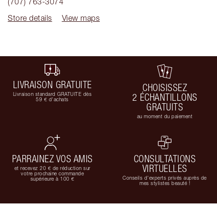
(707) 763-3074
Store details
View maps
LIVRAISON GRATUITE
CHOISISSEZ
Livraison standard GRATUITE dès
2 ÉCHANTILLONS
59 € d'achats
GRATUITS
au moment du paiement
PARRAINEZ VOS AMIS
CONSULTATIONS
VIRTUELLES
et recevez 20 € de réduction sur
votre prochaine commande
Conseils d'experts privés auprès de
supérieure à 100 €
mes stylistes beauté !