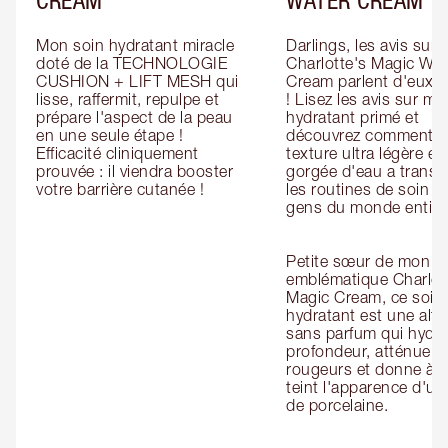
Mon soin hydratant miracle 
Darlings, les avis sur la
doté de la TECHNOLOGIE 
Charlotte's Magic Wate
CUSHION + LIFT MESH qui 
Cream parlent d'eux-
lisse, raffermit, repulpe et 
! Lisez les avis sur mon
prépare l'aspect de la peau 
hydratant primé et 
en une seule étape ! 
découvrez comment sa
Efficacité cliniquement 
texture ultra légère et 
prouvée : il viendra booster 
gorgée d'eau a transf
votre barrière cutanée !
les routines de soin de
gens du monde entier.
Petite sœur de mon 
emblématique Charlott
Magic Cream, ce soin 
hydratant est une alter
sans parfum qui hydra
profondeur, atténue le
rougeurs et donne à vo
teint l'apparence d'un
de porcelaine.