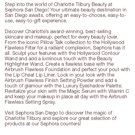
Step into the world of Charlotte Tilbury Beauty at
Sephora San Diego! Your ultimate beauty destination in
San Diego awaits, offering an easy-to-choose, easy-to-
use, easy-to-gift experience.
Discover Charlotte’s award-winning, best-selling
skincare and makeup, perfect for every beauty lover.
From the iconic Pillow Talk collection to the Hollywood
Flawless Filter for a radiant complexion, Sephora has it
all. Sculpt your features with the Hollywood Contour
Wand and add a luminous touch with the Beauty
Highlighter Wand. Create a flawless base with the
Airbrush Flawless Foundation and perfect your pout with
the Lip Cheat Lip Liner. Lock in your look with the
Airbrush Flawless Finish Setting Powder and add a
touch of glamour with the Luxury Eyeshadow Palette.
Revitalize your skin with the Magic Serum with Vitamin C
and keep your makeup in place all day with the Airbrush
Flawless Setting Spray.
Visit Sephora San Diego to discover the magic of
Charlotte Tilbury and explore our great selection of
products at our Sephora counters!