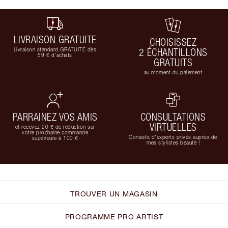
LIVRAISON GRATUITE
CHOISISSEZ
Livraison standard GRATUITE dès
2 ÉCHANTILLONS
59 € d'achats
GRATUITS
au moment du paiement
PARRAINEZ VOS AMIS
CONSULTATIONS
VIRTUELLES
et recevez 20 € de réduction sur
votre prochaine commande
Conseils d'experts privés auprès de
supérieure à 100 €
mes stylistes beauté !
TROUVER UN MAGASIN
PROGRAMME PRO ARTIST