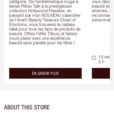
catégorie. De l'emblématique rouge à 
vous découv
lèvres Pillow Talk à la prestigieuse 
beauté simp
collection Hollywood Flawless, en 
attentes, ai
passant par mon NOUVEAU calendrier 
recommandat
de l'Avent Beauty Treasure Chest of 
personnalis
Emotions, vous trouverez le cadeau 
idéal pour tous les fans de produits de 
beauté. Offrez l'effet Tilbury et faites(-
vous) plaisir avec une expérience 
beauté sans pareille pour les fêtes !
15 min -
2 h
about the
EN SAVOIR PLUS
ABOUT THIS STORE