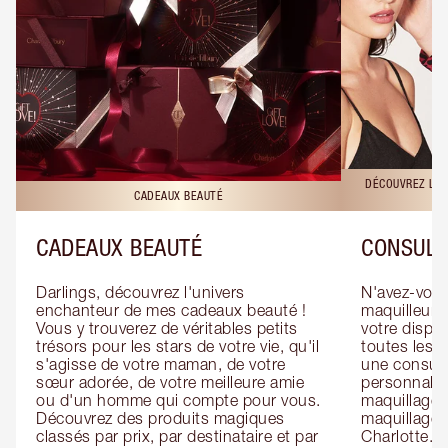
DÉCOUVREZ LES
CADEAUX BEAUTÉ
CADEAUX BEAUTÉ
CONSULT
Darlings, découvrez l'univers 
N'avez-vous 
enchanteur de mes cadeaux beauté ! 
maquilleur o
Vous y trouverez de véritables petits 
votre dispos
trésors pour les stars de votre vie, qu'il 
toutes les f
s'agisse de votre maman, de votre 
une consulta
sœur adorée, de votre meilleure amie 
personnalis
ou d'un homme qui compte pour vous. 
maquillage 
Découvrez des produits magiques 
maquillage 
classés par prix, par destinataire et par 
Charlotte. L