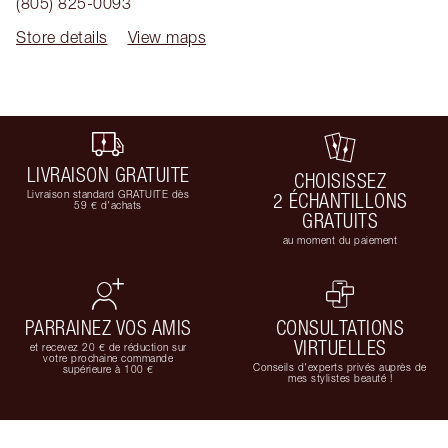
(805) 825-0093
Store details
View maps
LIVRAISON GRATUITE
CHOISISSEZ
Livraison standard GRATUITE dès
2 ÉCHANTILLONS
59 € d'achats
GRATUITS
au moment du paiement
PARRAINEZ VOS AMIS
CONSULTATIONS
VIRTUELLES
et recevez 20 € de réduction sur
votre prochaine commande
Conseils d'experts privés auprès de
supérieure à 100 €
mes stylistes beauté !