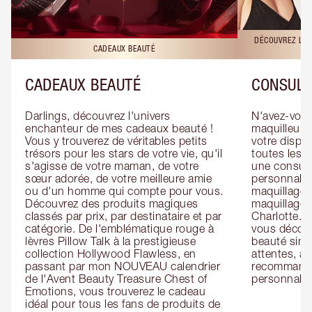
DÉCOUVREZ LES
CADEAUX BEAUTÉ
CADEAUX BEAUTÉ
CONSULT
Darlings, découvrez l'univers 
N'avez-vous 
enchanteur de mes cadeaux beauté ! 
maquilleur o
Vous y trouverez de véritables petits 
votre dispos
trésors pour les stars de votre vie, qu'il 
toutes les f
s'agisse de votre maman, de votre 
une consulta
sœur adorée, de votre meilleure amie 
personnalis
ou d'un homme qui compte pour vous. 
maquillage 
Découvrez des produits magiques 
maquillage 
classés par prix, par destinataire et par 
Charlotte. L
catégorie. De l'emblématique rouge à 
vous découv
lèvres Pillow Talk à la prestigieuse 
beauté simp
collection Hollywood Flawless, en 
attentes, ai
passant par mon NOUVEAU calendrier 
recommandat
de l'Avent Beauty Treasure Chest of 
personnalis
Emotions, vous trouverez le cadeau 
idéal pour tous les fans de produits de 