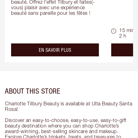
beauté. Offrez l'effet Tilbury et faites(-
vous) plaisir avec une expérience 
beauté sans pareille pour les fêtes !
15 min -
2 h
about the
EN SAVOIR PLUS
ABOUT THIS STORE
Charlotte Tilbury Beauty is available at Ulta Beauty Santa
Rosa!
Discover an easy-to-choose, easy-to-use, easy-to-gift
beauty destination where you can shop Charlotte’s
award-winning, best-selling skincare and makeup.
Explore Charlotte’s trinkets, treats, and treasures to