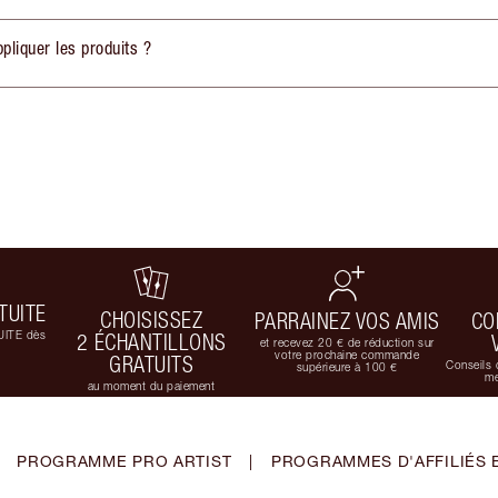
liquer les produits ?
TUITE
CHOISISSEZ
PARRAINEZ VOS AMIS
CO
UITE dès
2 ÉCHANTILLONS
et recevez 20 € de réduction sur
votre prochaine commande
GRATUITS
Conseils 
supérieure à 100 €
me
au moment du paiement
PROGRAMME PRO ARTIST
|
PROGRAMMES D'AFFILIÉS 