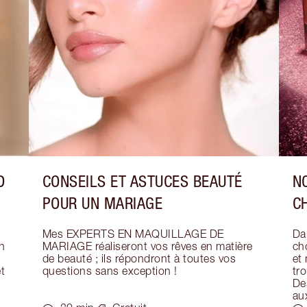
D
CONSEILS ET ASTUCES BEAUTÉ
N
POUR UN MARIAGE
C
Mes EXPERTS EN MAQUILLAGE DE 
Dar
 
MARIAGE réaliseront vos rêves en matière 
ch
de beauté ; ils répondront à toutes vos 
et
 
questions sans exception !
tr
Des
au