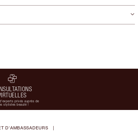
NSULTATIONS
VIRTUELLES
d'experts privés auprès de
s stylistes beauté !
ET D'AMBASSADEURS
|