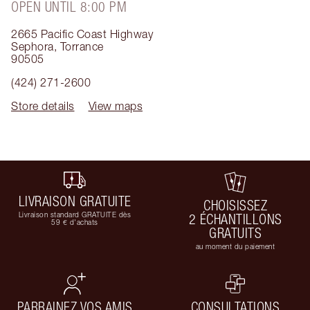
OPEN UNTIL 8:00 PM
2665 Pacific Coast Highway
Sephora
,
Torrance
90505
(424) 271-2600
Store details
View maps
LIVRAISON GRATUITE
CHOISISSEZ
Livraison standard GRATUITE dès
2 ÉCHANTILLONS
59 € d'achats
GRATUITS
au moment du paiement
PARRAINEZ VOS AMIS
CONSULTATIONS