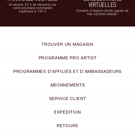
VIRTUELLES
et recevez 20 € de réduction sur
votre prochaine commande
Conseils d'experts privés auprès de
supérieure à 100 €
mes stylistes beauté !
TROUVER UN MAGASIN
PROGRAMME PRO ARTIST
PROGRAMMES D'AFFILIÉS ET D'AMBASSADEURS
ABONNEMENTS
SERVICE CLIENT
EXPÉDITION
RETOURS