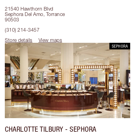
21540 Hawthorn Blvd
Sephora Del Amo
,
Torrance
90503
(310) 214-3457
Store details
View maps
SEPHORA
CHARLOTTE TILBURY
- SEPHORA