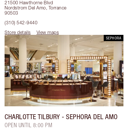
21500 Hawthorne Blvd
Nordstrom Del Amo
,
Torrance
90503
(310) 542-9440
Store details
View maps
SEPHORA
CHARLOTTE TILBURY
- SEPHORA DEL AMO
OPEN UNTIL 8:00 PM