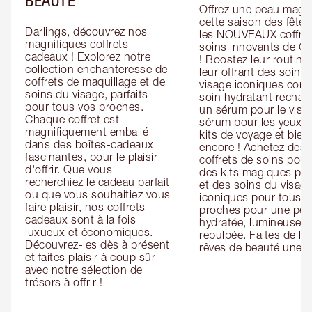
Offrez une peau magiq
cette saison des fêtes
Darlings, découvrez nos 
les NOUVEAUX coffret
magnifiques coffrets 
soins innovants de Cha
cadeaux ! Explorez notre 
! Boostez leur routine 
collection enchanteresse de 
leur offrant des soins 
coffrets de maquillage et de 
visage iconiques com
soins du visage, parfaits 
soin hydratant recharg
pour tous vos proches. 
un sérum pour le visag
Chaque coffret est 
sérum pour les yeux, d
magnifiquement emballé 
kits de voyage et bien 
dans des boîtes-cadeaux 
encore ! Achetez des 
fascinantes, pour le plaisir 
coffrets de soins pour l
d'offrir. Que vous 
des kits magiques pour
recherchiez le cadeau parfait 
et des soins du visage
ou que vous souhaitiez vous 
iconiques pour tous vo
faire plaisir, nos coffrets 
proches pour une pea
cadeaux sont à la fois 
hydratée, lumineuse et
luxueux et économiques. 
repulpée. Faites de leu
Découvrez-les dès à présent 
rêves de beauté une ré
et faites plaisir à coup sûr 
avec notre sélection de 
trésors à offrir !