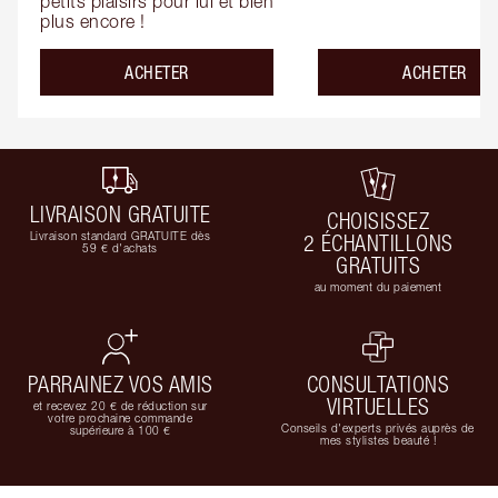
petits plaisirs pour lui et bien 
plus encore !
ACHETER
ACHETER
LIVRAISON GRATUITE
CHOISISSEZ
Livraison standard GRATUITE dès
2 ÉCHANTILLONS
59 € d'achats
GRATUITS
au moment du paiement
PARRAINEZ VOS AMIS
CONSULTATIONS
VIRTUELLES
et recevez 20 € de réduction sur
votre prochaine commande
Conseils d'experts privés auprès de
supérieure à 100 €
mes stylistes beauté !