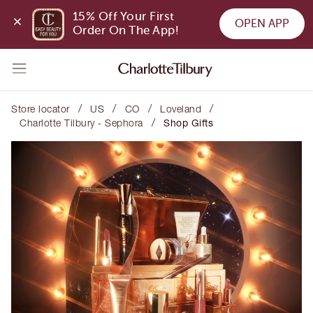
15% Off Your First 
OPEN APP
Order On The App!
/
/
/
/
Store locator
US
CO
Loveland
/
Charlotte Tilbury - Sephora
Shop Gifts