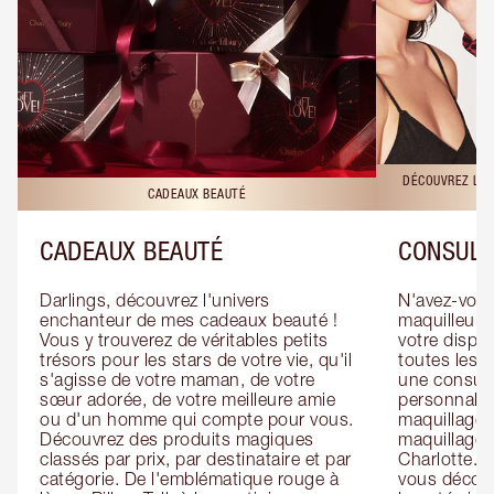
DÉCOUVREZ LES
CADEAUX BEAUTÉ
CADEAUX BEAUTÉ
CONSULT
Darlings, découvrez l'univers 
N'avez-vous 
enchanteur de mes cadeaux beauté ! 
maquilleur o
Vous y trouverez de véritables petits 
votre dispos
trésors pour les stars de votre vie, qu'il 
toutes les f
s'agisse de votre maman, de votre 
une consulta
sœur adorée, de votre meilleure amie 
personnalis
ou d'un homme qui compte pour vous. 
maquillage 
Découvrez des produits magiques 
maquillage 
classés par prix, par destinataire et par 
Charlotte. L
catégorie. De l'emblématique rouge à 
vous découv