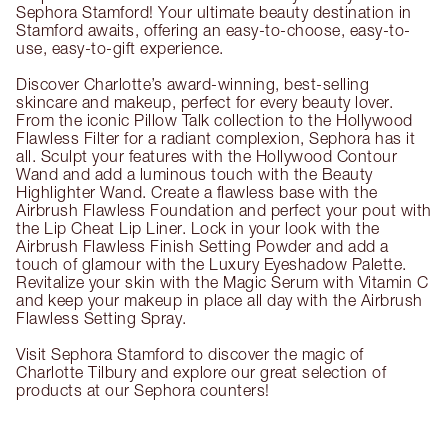
Sephora Stamford! Your ultimate beauty destination in
Stamford awaits, offering an easy-to-choose, easy-to-
use, easy-to-gift experience.
Discover Charlotte’s award-winning, best-selling
skincare and makeup, perfect for every beauty lover.
From the iconic Pillow Talk collection to the Hollywood
Flawless Filter for a radiant complexion, Sephora has it
all. Sculpt your features with the Hollywood Contour
Wand and add a luminous touch with the Beauty
Highlighter Wand. Create a flawless base with the
Airbrush Flawless Foundation and perfect your pout with
the Lip Cheat Lip Liner. Lock in your look with the
Airbrush Flawless Finish Setting Powder and add a
touch of glamour with the Luxury Eyeshadow Palette.
Revitalize your skin with the Magic Serum with Vitamin C
and keep your makeup in place all day with the Airbrush
Flawless Setting Spray.
Visit Sephora Stamford to discover the magic of
Charlotte Tilbury and explore our great selection of
products at our Sephora counters!