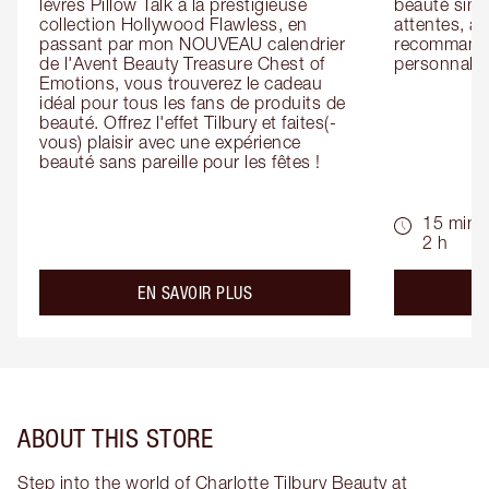
lèvres Pillow Talk à la prestigieuse 
beauté simp
collection Hollywood Flawless, en 
attentes, ai
passant par mon NOUVEAU calendrier 
recommandat
de l'Avent Beauty Treasure Chest of 
personnalis
Emotions, vous trouverez le cadeau 
idéal pour tous les fans de produits de 
beauté. Offrez l'effet Tilbury et faites(-
vous) plaisir avec une expérience 
beauté sans pareille pour les fêtes !
15 min -
2 h
about the
EN SAVOIR PLUS
ABOUT THIS STORE
Step into the world of Charlotte Tilbury Beauty at