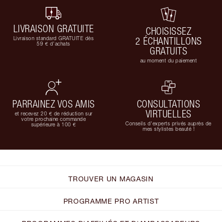
LIVRAISON GRATUITE
CHOISISSEZ
Livraison standard GRATUITE dès
2 ÉCHANTILLONS
59 € d'achats
GRATUITS
au moment du paiement
PARRAINEZ VOS AMIS
CONSULTATIONS
VIRTUELLES
et recevez 20 € de réduction sur
votre prochaine commande
Conseils d'experts privés auprès de
supérieure à 100 €
mes stylistes beauté !
TROUVER UN MAGASIN
PROGRAMME PRO ARTIST