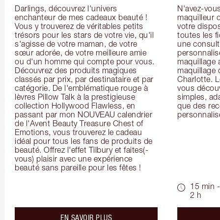
Darlings, découvrez l'univers 
N'avez-vous 
enchanteur de mes cadeaux beauté ! 
maquilleur o
Vous y trouverez de véritables petits 
votre dispos
trésors pour les stars de votre vie, qu'il 
toutes les f
s'agisse de votre maman, de votre 
une consulta
sœur adorée, de votre meilleure amie 
personnalis
ou d'un homme qui compte pour vous. 
maquillage 
Découvrez des produits magiques 
maquillage 
classés par prix, par destinataire et par 
Charlotte. L
catégorie. De l'emblématique rouge à 
vous découv
lèvres Pillow Talk à la prestigieuse 
simples, ada
collection Hollywood Flawless, en 
que des rec
passant par mon NOUVEAU calendrier 
personnalis
de l'Avent Beauty Treasure Chest of 
Emotions, vous trouverez le cadeau 
idéal pour tous les fans de produits de 
beauté. Offrez l'effet Tilbury et faites(-
vous) plaisir avec une expérience 
beauté sans pareille pour les fêtes !
15 min -
2 h
about the
EN SAVOIR PLUS