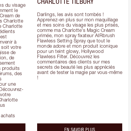
CHARLOTTE TILBURY
s du visage 
mment le 
Darlings, les avis sont tombés ! 
 Cream de 
Apprenez-en plus sur mon maquillage 
 Charlotte 
et mes soins du visage les plus prisés, 
 Charlotte 
comme ma Charlotte's Magic Cream 
dients 
primée, mon spray fixateur AIRbrush 
est 
Flawless Setting Spray que tout le 
venir à 
monde adore et mon produit iconique 
soit votre 
pour un teint glowy, Hollywood 
isse de 
Flawless Filter. Découvrez les 
on, de 
commentaires des clients sur mes 
ssement 
secrets de beauté les plus appréciés 
 produits 
avant de tester la magie par vous-même 
rums, des 
!
 
our une 
 Découvrez-
votre 
harlotte 
us 
 achats
bout the
about the
EN SAVOIR PLUS