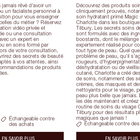
jamais rêvé d'avoir un 
Découvrez des produits soin
u un facialiste personnel à 
cliniquement prouvés, nota
ition pour vous enseigner 
soin hydratant primé Magic
icelles du métier ? Réservez 
Charlotte dans les boutiques
tion vidéo privée et 
Tilbury. Les secrets soins de
ée ou une consultation 
sont formulés avec des ingré
avec un expert en 
boostants, dont le mélange 
ou en soins formé par 
expertement réalisé pour con
ors de votre consultation, 
tout type de peau. Quel que 
rirez des secrets de beauté 
problème de peau, qu'il s'ag
ptés à vos attentes, ainsi 
rougeurs, d'hyperpigmentati
ommandations de produits 
déshydratation ou de vieilli
ées.
cutané, Charlotte a créé des
de soins, notamment des sé
crèmes, des masques et des
nettoyants pour le visage, p
peau plus belle que jamais.
les dès maintenant et créez 
routine de soins du visage C
Tilbury pour des résultats pl
magiques que jamais !
Échangeable contre
Échangeable contre des
des achats
about the
a
EN SAVOIR PLUS
EN SAVOIR PLUS