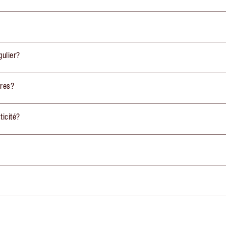
gulier?
pres?
ticité?