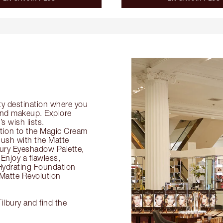
ty destination where you
 and makeup. Explore
s wish lists.
ection to the Magic Cream
flush with the Matte
ury Eyeshadow Palette,
Enjoy a flawless,
Hydrating Foundation
 Matte Revolution
ilbury and find the