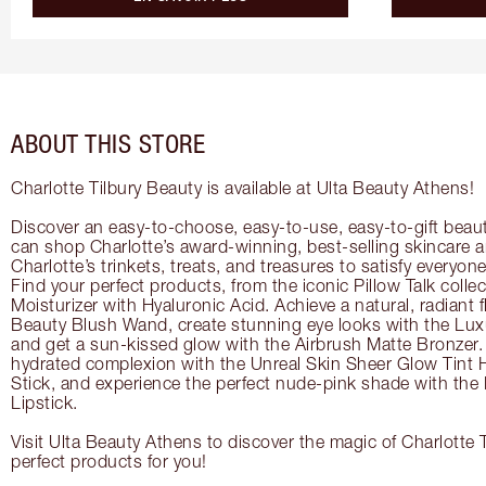
ABOUT THIS STORE
Charlotte Tilbury Beauty is available at Ulta Beauty Athens!
Discover an easy-to-choose, easy-to-use, easy-to-gift beau
can shop Charlotte’s award-winning, best-selling skincare
Charlotte’s trinkets, treats, and treasures to satisfy everyone’
Find your perfect products, from the iconic Pillow Talk coll
Moisturizer with Hyaluronic Acid. Achieve a natural, radiant 
Beauty Blush Wand, create stunning eye looks with the Lux
and get a sun-kissed glow with the Airbrush Matte Bronzer. 
hydrated complexion with the Unreal Skin Sheer Glow Tint 
Stick, and experience the perfect nude-pink shade with the
Lipstick.
Visit Ulta Beauty Athens to discover the magic of Charlotte T
perfect products for you!