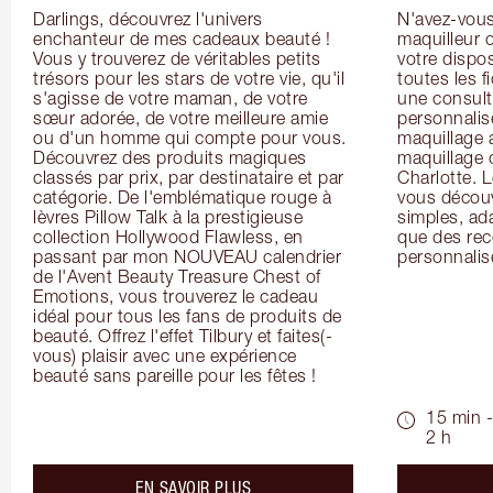
Darlings, découvrez l'univers 
N'avez-vous 
enchanteur de mes cadeaux beauté ! 
maquilleur o
Vous y trouverez de véritables petits 
votre dispos
trésors pour les stars de votre vie, qu'il 
toutes les f
s'agisse de votre maman, de votre 
une consulta
sœur adorée, de votre meilleure amie 
personnalis
ou d'un homme qui compte pour vous. 
maquillage 
Découvrez des produits magiques 
maquillage 
classés par prix, par destinataire et par 
Charlotte. L
catégorie. De l'emblématique rouge à 
vous découv
lèvres Pillow Talk à la prestigieuse 
simples, ada
collection Hollywood Flawless, en 
que des rec
passant par mon NOUVEAU calendrier 
personnalis
de l'Avent Beauty Treasure Chest of 
Emotions, vous trouverez le cadeau 
idéal pour tous les fans de produits de 
beauté. Offrez l'effet Tilbury et faites(-
vous) plaisir avec une expérience 
beauté sans pareille pour les fêtes !
15 min -
2 h
about the
EN SAVOIR PLUS