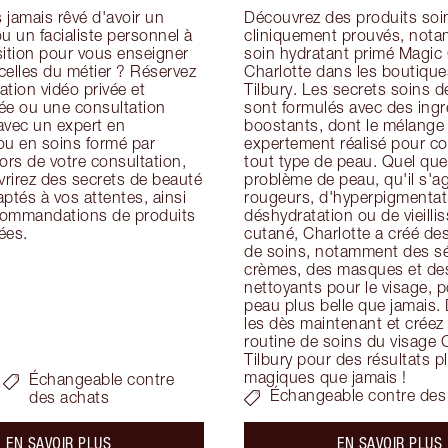
jamais rêvé d'avoir un 
Découvrez des produits soin
u un facialiste personnel à 
cliniquement prouvés, nota
ition pour vous enseigner 
soin hydratant primé Magic
icelles du métier ? Réservez 
Charlotte dans les boutiques
tion vidéo privée et 
Tilbury. Les secrets soins de
ée ou une consultation 
sont formulés avec des ingré
avec un expert en 
boostants, dont le mélange 
ou en soins formé par 
expertement réalisé pour con
ors de votre consultation, 
tout type de peau. Quel que 
rirez des secrets de beauté 
problème de peau, qu'il s'ag
ptés à vos attentes, ainsi 
rougeurs, d'hyperpigmentati
ommandations de produits 
déshydratation ou de vieilli
ées.
cutané, Charlotte a créé des
de soins, notamment des sé
crèmes, des masques et des
nettoyants pour le visage, p
peau plus belle que jamais.
les dès maintenant et créez 
routine de soins du visage C
Tilbury pour des résultats pl
magiques que jamais !
Échangeable contre
Échangeable contre des
des achats
about the
a
EN SAVOIR PLUS
EN SAVOIR PLUS