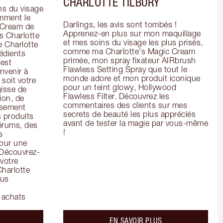
CHARLOTTE TILBURY
s du visage 
mment le 
Darlings, les avis sont tombés ! 
 Cream de 
Apprenez-en plus sur mon maquillage 
 Charlotte 
et mes soins du visage les plus prisés, 
 Charlotte 
comme ma Charlotte's Magic Cream 
dients 
primée, mon spray fixateur AIRbrush 
est 
Flawless Setting Spray que tout le 
venir à 
monde adore et mon produit iconique 
soit votre 
pour un teint glowy, Hollywood 
isse de 
Flawless Filter. Découvrez les 
on, de 
commentaires des clients sur mes 
ssement 
secrets de beauté les plus appréciés 
 produits 
avant de tester la magie par vous-même 
rums, des 
!
 
our une 
 Découvrez-
votre 
harlotte 
us 
 achats
bout the
about the
EN SAVOIR PLUS