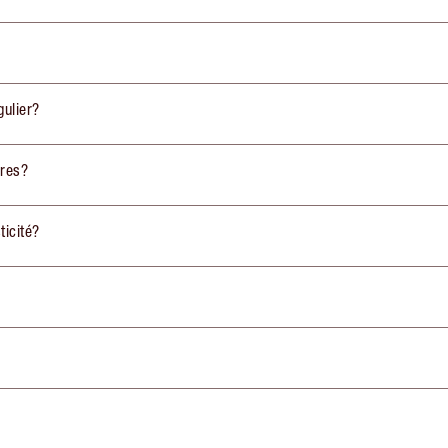
gulier?
pres?
ticité?