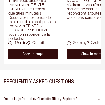
TEINT vous aideront à 
MAQUILLAGE DE MAR
trouver votre TEINTE 
réaliseront vos rêves e
IDÉALE en seulement 
matière de beauté ; ils 
quelques minutes ! 
répondront à toutes vo
Découvrez mes fonds de 
questions sans except
teint mondialement prisés et 
trouvez la TEINTE, la 
FORMULE et le FINI qui 
vous correspondent à la 
perfection !
15 min
Gratuit
30 min
Gratuit
Show in maps
Show in maps
FREQUENTLY ASKED QUESTIONS
Que puis-je faire chez Charlotte Tilbury Sephora ?