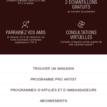
Livraison standard GRATUITE dès
2 ÉCHANTILLONS
59 € d'achats
GRATUITS
au moment du paiement
PARRAINEZ VOS AMIS
CONSULTATIONS
VIRTUELLES
et recevez 20 € de réduction sur
votre prochaine commande
Conseils d'experts privés auprès de
supérieure à 100 €
mes stylistes beauté !
TROUVER UN MAGASIN
PROGRAMME PRO ARTIST
PROGRAMMES D'AFFILIÉS ET D'AMBASSADEURS
ABONNEMENTS