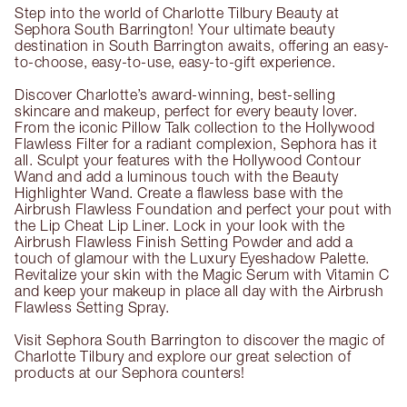
Step into the world of Charlotte Tilbury Beauty at
Sephora South Barrington! Your ultimate beauty
destination in South Barrington awaits, offering an easy-
to-choose, easy-to-use, easy-to-gift experience.
Discover Charlotte’s award-winning, best-selling
skincare and makeup, perfect for every beauty lover.
From the iconic Pillow Talk collection to the Hollywood
Flawless Filter for a radiant complexion, Sephora has it
all. Sculpt your features with the Hollywood Contour
Wand and add a luminous touch with the Beauty
Highlighter Wand. Create a flawless base with the
Airbrush Flawless Foundation and perfect your pout with
the Lip Cheat Lip Liner. Lock in your look with the
Airbrush Flawless Finish Setting Powder and add a
touch of glamour with the Luxury Eyeshadow Palette.
Revitalize your skin with the Magic Serum with Vitamin C
and keep your makeup in place all day with the Airbrush
Flawless Setting Spray.
Visit Sephora South Barrington to discover the magic of
Charlotte Tilbury and explore our great selection of
products at our Sephora counters!