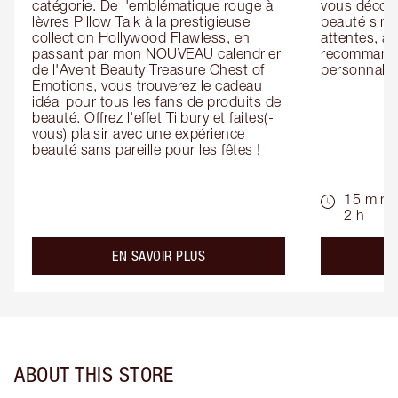
catégorie. De l'emblématique rouge à 
vous découv
lèvres Pillow Talk à la prestigieuse 
beauté simp
collection Hollywood Flawless, en 
attentes, ai
passant par mon NOUVEAU calendrier 
recommandat
de l'Avent Beauty Treasure Chest of 
personnalis
Emotions, vous trouverez le cadeau 
idéal pour tous les fans de produits de 
beauté. Offrez l'effet Tilbury et faites(-
vous) plaisir avec une expérience 
beauté sans pareille pour les fêtes !
15 min -
2 h
about the
EN SAVOIR PLUS
ABOUT THIS STORE