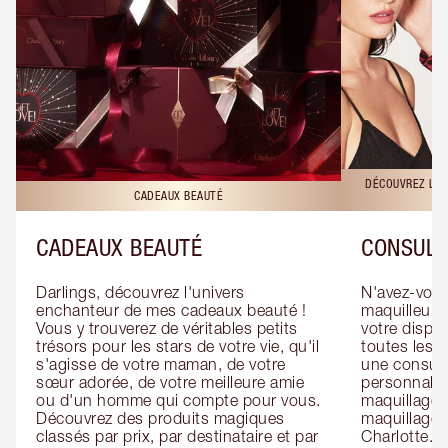
DÉCOUVREZ LES
CADEAUX BEAUTÉ
CADEAUX BEAUTÉ
CONSULT
Darlings, découvrez l'univers 
N'avez-vous 
enchanteur de mes cadeaux beauté ! 
maquilleur o
Vous y trouverez de véritables petits 
votre dispos
trésors pour les stars de votre vie, qu'il 
toutes les f
s'agisse de votre maman, de votre 
une consulta
sœur adorée, de votre meilleure amie 
personnalis
ou d'un homme qui compte pour vous. 
maquillage 
Découvrez des produits magiques 
maquillage 
classés par prix, par destinataire et par 
Charlotte. L