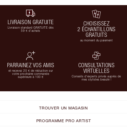
LIVRAISON GRATUITE
CHOISISSEZ
Livraison standard GRATUITE dès
2 ÉCHANTILLONS
59 € d'achats
GRATUITS
au moment du paiement
PARRAINEZ VOS AMIS
CONSULTATIONS
VIRTUELLES
et recevez 20 € de réduction sur
votre prochaine commande
Conseils d'experts privés auprès de
supérieure à 100 €
mes stylistes beauté !
TROUVER UN MAGASIN
PROGRAMME PRO ARTIST