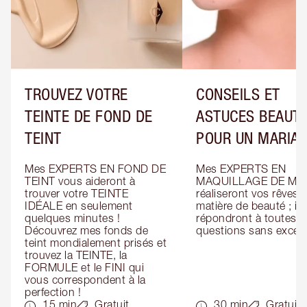
TROUVEZ VOTRE
CONSEILS ET
TEINTE DE FOND DE
ASTUCES BEAUT
TEINT
POUR UN MARIA
Mes EXPERTS EN FOND DE 
Mes EXPERTS EN 
TEINT vous aideront à 
MAQUILLAGE DE MAR
trouver votre TEINTE 
réaliseront vos rêves e
IDÉALE en seulement 
matière de beauté ; ils 
quelques minutes ! 
répondront à toutes vo
Découvrez mes fonds de 
questions sans except
teint mondialement prisés et 
trouvez la TEINTE, la 
FORMULE et le FINI qui 
vous correspondent à la 
perfection !
15 min
Gratuit
30 min
Gratuit