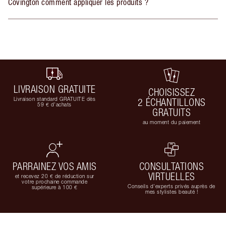
Covington comment appliquer les produits ?
LIVRAISON GRATUITE
CHOISISSEZ
Livraison standard GRATUITE dès
2 ÉCHANTILLONS
59 € d'achats
GRATUITS
au moment du paiement
PARRAINEZ VOS AMIS
CONSULTATIONS
VIRTUELLES
et recevez 20 € de réduction sur
votre prochaine commande
Conseils d'experts privés auprès de
supérieure à 100 €
mes stylistes beauté !