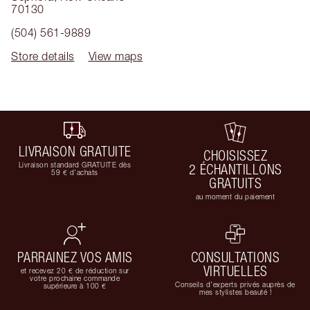
70130
(504) 561-9889
Store details
View maps
LIVRAISON GRATUITE
CHOISISSEZ
Livraison standard GRATUITE dès
2 ÉCHANTILLONS
59 € d'achats
GRATUITS
au moment du paiement
PARRAINEZ VOS AMIS
CONSULTATIONS
VIRTUELLES
et recevez 20 € de réduction sur
votre prochaine commande
Conseils d'experts privés auprès de
supérieure à 100 €
mes stylistes beauté !