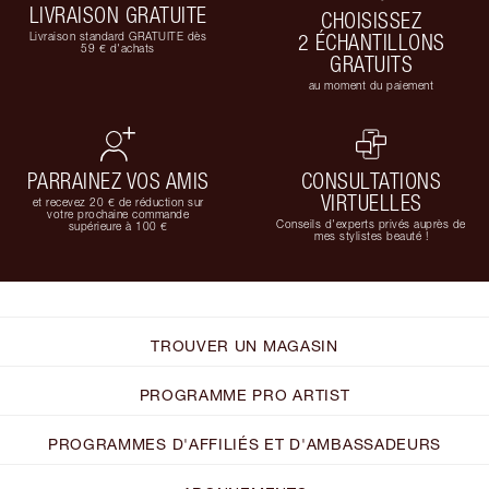
LIVRAISON GRATUITE
CHOISISSEZ
Livraison standard GRATUITE dès
2 ÉCHANTILLONS
59 € d'achats
GRATUITS
au moment du paiement
PARRAINEZ VOS AMIS
CONSULTATIONS
VIRTUELLES
et recevez 20 € de réduction sur
votre prochaine commande
Conseils d'experts privés auprès de
supérieure à 100 €
mes stylistes beauté !
TROUVER UN MAGASIN
PROGRAMME PRO ARTIST
PROGRAMMES D'AFFILIÉS ET D'AMBASSADEURS