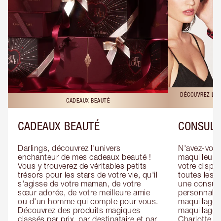
DÉCOUVREZ LES
CADEAUX BEAUTÉ
CADEAUX BEAUTÉ
CONSULT
Darlings, découvrez l'univers 
N'avez-vous 
enchanteur de mes cadeaux beauté ! 
maquilleur o
Vous y trouverez de véritables petits 
votre dispos
trésors pour les stars de votre vie, qu'il 
toutes les f
s'agisse de votre maman, de votre 
une consulta
sœur adorée, de votre meilleure amie 
personnalis
ou d'un homme qui compte pour vous. 
maquillage 
Découvrez des produits magiques 
maquillage 
classés par prix, par destinataire et par 
Charlotte. L