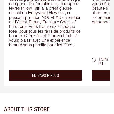
catégorie. De l'emblématique rouge à 
vous découv
lèvres Pillow Talk à la prestigieuse 
beauté simp
collection Hollywood Flawless, en 
attentes, ai
passant par mon NOUVEAU calendrier 
recommandat
de l'Avent Beauty Treasure Chest of 
personnalis
Emotions, vous trouverez le cadeau 
idéal pour tous les fans de produits de 
beauté. Offrez l'effet Tilbury et faites(-
vous) plaisir avec une expérience 
beauté sans pareille pour les fêtes !
15 min -
2 h
about the
EN SAVOIR PLUS
ABOUT THIS STORE