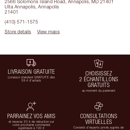
2566 Solomons Island Road, Annapolis, MD 21401
Ulta Annapolis
,
Annapolis
21401
(410) 571-1575
Store details
View maps
LIVRAISON GRATUITE
CHOISISSEZ
Livraison standard GRATUITE dès
2 ÉCHANTILLONS
59 € d'achats
GRATUITS
au moment du paiement
PARRAINEZ VOS AMIS
CONSULTATIONS
VIRTUELLES
et recevez 20 € de réduction sur
votre prochaine commande
Conseils d'experts privés auprès de
supérieure à 100 €