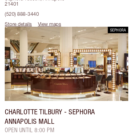
21401
(520) 888-3440
Store details
View maps
SEPHORA
CHARLOTTE TILBURY
- SEPHORA
ANNAPOLIS MALL
OPEN UNTIL 8:00 PM