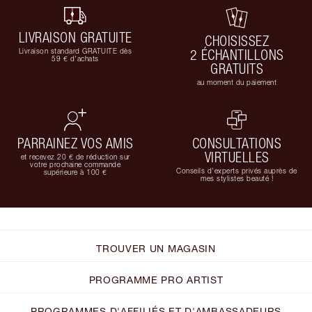
LIVRAISON GRATUITE
CHOISISSEZ
Livraison standard GRATUITE dès
2 ÉCHANTILLONS
59 € d'achats
GRATUITS
au moment du paiement
PARRAINEZ VOS AMIS
CONSULTATIONS
VIRTUELLES
et recevez 20 € de réduction sur
votre prochaine commande
Conseils d'experts privés auprès de
supérieure à 100 €
mes stylistes beauté !
TROUVER UN MAGASIN
PROGRAMME PRO ARTIST
PROGRAMMES D'AFFILIÉS ET D'AMBASSADEURS