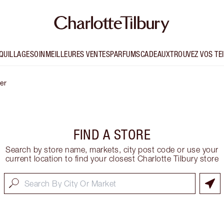
QUILLAGE
SOIN
MEILLEURES VENTES
PARFUMS
CADEAUX
TROUVEZ VOS TE
er
FIND A STORE
Search by store name, markets, city post code or use your
current location to find your closest Charlotte Tilbury store