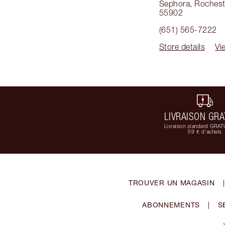
Sephora
,
Rochest
55902
(651) 565-7222
Store details
Vi
LIVRAISON GRA
Livraison standard GRAT
59 € d'achats
TROUVER UN MAGASIN
|
ABONNEMENTS
|
S