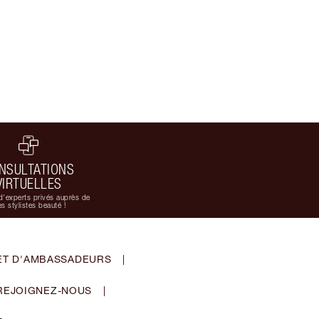
NSULTATIONS
VIRTUELLES
d'experts privés auprès de
s stylistes beauté !
ET D'AMBASSADEURS
|
REJOIGNEZ-NOUS
|