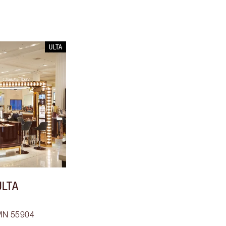
ULTA
ULTA
 MN 55904