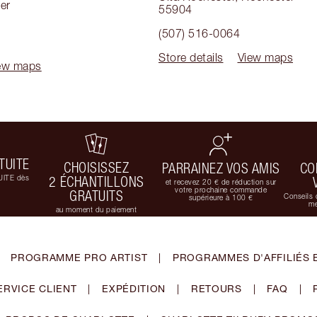
er
55904
(507) 516-0064
Store details
View maps
ew maps
TUITE
CHOISISSEZ
PARRAINEZ VOS AMIS
CO
UITE dès
2 ÉCHANTILLONS
et recevez 20 € de réduction sur
votre prochaine commande
GRATUITS
Conseils 
supérieure à 100 €
me
au moment du paiement
PROGRAMME PRO ARTIST
|
PROGRAMMES D'AFFILIÉS 
ERVICE CLIENT
|
EXPÉDITION
|
RETOURS
|
FAQ
|