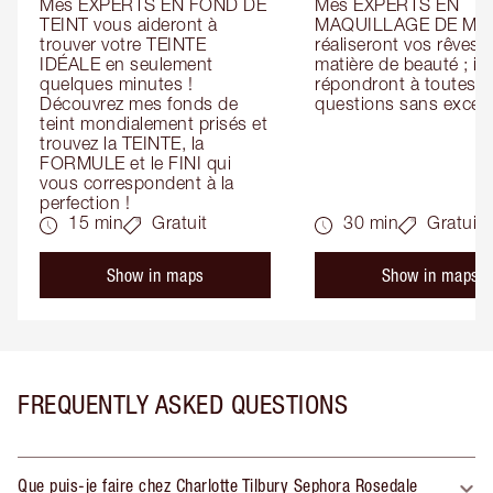
Mes EXPERTS EN FOND DE 
Mes EXPERTS EN 
TEINT vous aideront à 
MAQUILLAGE DE MAR
trouver votre TEINTE 
réaliseront vos rêves e
IDÉALE en seulement 
matière de beauté ; ils 
quelques minutes ! 
répondront à toutes vo
Découvrez mes fonds de 
questions sans except
teint mondialement prisés et 
trouvez la TEINTE, la 
FORMULE et le FINI qui 
vous correspondent à la 
perfection !
15 min
Gratuit
30 min
Gratuit
Show in maps
Show in maps
FREQUENTLY ASKED QUESTIONS
Que puis-je faire chez Charlotte Tilbury Sephora Rosedale