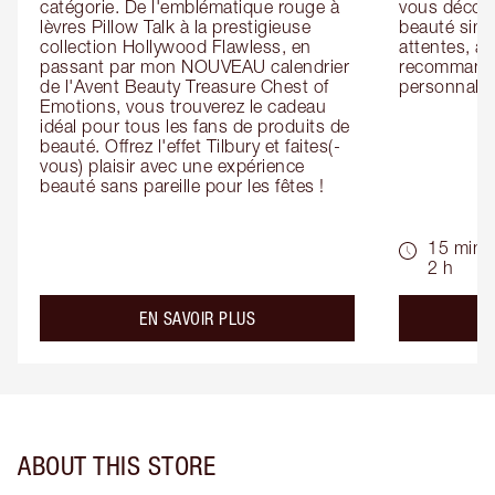
catégorie. De l'emblématique rouge à 
vous découv
lèvres Pillow Talk à la prestigieuse 
beauté simp
collection Hollywood Flawless, en 
attentes, ai
passant par mon NOUVEAU calendrier 
recommandat
de l'Avent Beauty Treasure Chest of 
personnalis
Emotions, vous trouverez le cadeau 
idéal pour tous les fans de produits de 
beauté. Offrez l'effet Tilbury et faites(-
vous) plaisir avec une expérience 
beauté sans pareille pour les fêtes !
15 min -
2 h
about the
EN SAVOIR PLUS
ABOUT THIS STORE