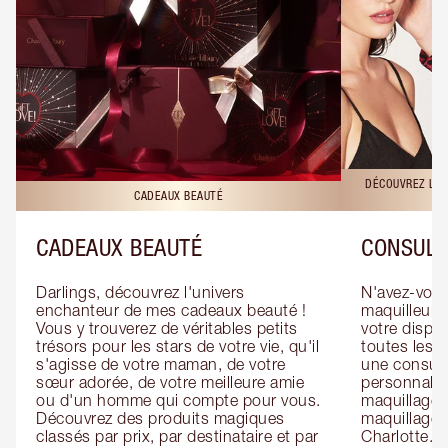
DÉCOUVREZ LES
CADEAUX BEAUTÉ
CADEAUX BEAUTÉ
CONSULT
Darlings, découvrez l'univers 
N'avez-vous 
enchanteur de mes cadeaux beauté ! 
maquilleur o
Vous y trouverez de véritables petits 
votre dispos
trésors pour les stars de votre vie, qu'il 
toutes les f
s'agisse de votre maman, de votre 
une consulta
sœur adorée, de votre meilleure amie 
personnalis
ou d'un homme qui compte pour vous. 
maquillage 
Découvrez des produits magiques 
maquillage 
classés par prix, par destinataire et par 
Charlotte. L