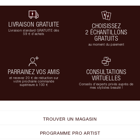
LIVRAISON GRATUITE
CHOISISSEZ
Livraison standard GRATUITE dès
2 ÉCHANTILLONS
59 € d'achats
GRATUITS
au moment du paiement
PARRAINEZ VOS AMIS
CONSULTATIONS
VIRTUELLES
et recevez 20 € de réduction sur
votre prochaine commande
Conseils d'experts privés auprès de
supérieure à 100 €
mes stylistes beauté !
TROUVER UN MAGASIN
PROGRAMME PRO ARTIST