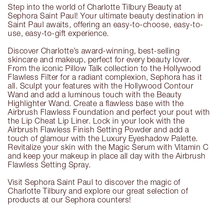
Step into the world of Charlotte Tilbury Beauty at
Sephora Saint Paul! Your ultimate beauty destination in
Saint Paul awaits, offering an easy-to-choose, easy-to-
use, easy-to-gift experience.
Discover Charlotte’s award-winning, best-selling
skincare and makeup, perfect for every beauty lover.
From the iconic Pillow Talk collection to the Hollywood
Flawless Filter for a radiant complexion, Sephora has it
all. Sculpt your features with the Hollywood Contour
Wand and add a luminous touch with the Beauty
Highlighter Wand. Create a flawless base with the
Airbrush Flawless Foundation and perfect your pout with
the Lip Cheat Lip Liner. Lock in your look with the
Airbrush Flawless Finish Setting Powder and add a
touch of glamour with the Luxury Eyeshadow Palette.
Revitalize your skin with the Magic Serum with Vitamin C
and keep your makeup in place all day with the Airbrush
Flawless Setting Spray.
Visit Sephora Saint Paul to discover the magic of
Charlotte Tilbury and explore our great selection of
products at our Sephora counters!