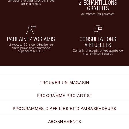
Livraison standard GRATUITE dès
2 ÉCHANTILLONS
59 € d'achats
GRATUITS
au moment du paiement
PARRAINEZ VOS AMIS
CONSULTATIONS
VIRTUELLES
et recevez 20 € de réduction sur
votre prochaine commande
Conseils d'experts privés auprès de
supérieure à 100 €
mes stylistes beauté !
TROUVER UN MAGASIN
PROGRAMME PRO ARTIST
PROGRAMMES D'AFFILIÉS ET D'AMBASSADEURS
ABONNEMENTS