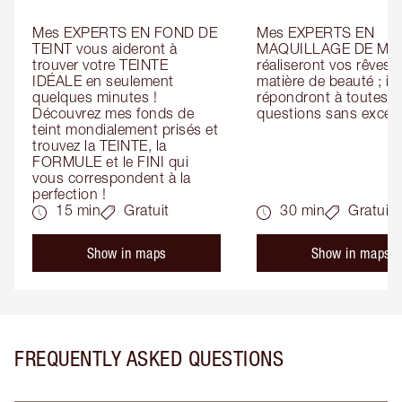
Mes EXPERTS EN FOND DE 
Mes EXPERTS EN 
TEINT vous aideront à 
MAQUILLAGE DE MAR
trouver votre TEINTE 
réaliseront vos rêves e
IDÉALE en seulement 
matière de beauté ; ils 
quelques minutes ! 
répondront à toutes vo
Découvrez mes fonds de 
questions sans except
teint mondialement prisés et 
trouvez la TEINTE, la 
FORMULE et le FINI qui 
vous correspondent à la 
perfection !
15 min
Gratuit
30 min
Gratuit
Show in maps
Show in maps
FREQUENTLY ASKED QUESTIONS