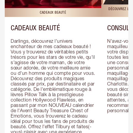
DÉCOUVREZ LES
CADEAUX BEAUTÉ
CADEAUX BEAUTÉ
CONSULT
Darlings, découvrez l'univers 
N'avez-vous 
enchanteur de mes cadeaux beauté ! 
maquilleur o
Vous y trouverez de véritables petits 
votre dispos
trésors pour les stars de votre vie, qu'il 
toutes les f
s'agisse de votre maman, de votre 
une consulta
sœur adorée, de votre meilleure amie 
personnalis
ou d'un homme qui compte pour vous. 
maquillage 
Découvrez des produits magiques 
maquillage 
classés par prix, par destinataire et par 
Charlotte. L
catégorie. De l'emblématique rouge à 
vous découv
lèvres Pillow Talk à la prestigieuse 
beauté simp
collection Hollywood Flawless, en 
attentes, ai
passant par mon NOUVEAU calendrier 
recommandat
de l'Avent Beauty Treasure Chest of 
personnalis
Emotions, vous trouverez le cadeau 
idéal pour tous les fans de produits de 
beauté. Offrez l'effet Tilbury et faites(-
vous) plaisir avec une expérience 