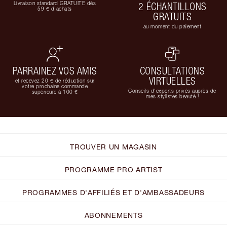
Livraison standard GRATUITE dès
2 ÉCHANTILLONS
59 € d'achats
GRATUITS
au moment du paiement
PARRAINEZ VOS AMIS
CONSULTATIONS
VIRTUELLES
et recevez 20 € de réduction sur
votre prochaine commande
Conseils d'experts privés auprès de
supérieure à 100 €
mes stylistes beauté !
TROUVER UN MAGASIN
PROGRAMME PRO ARTIST
PROGRAMMES D'AFFILIÉS ET D'AMBASSADEURS
ABONNEMENTS