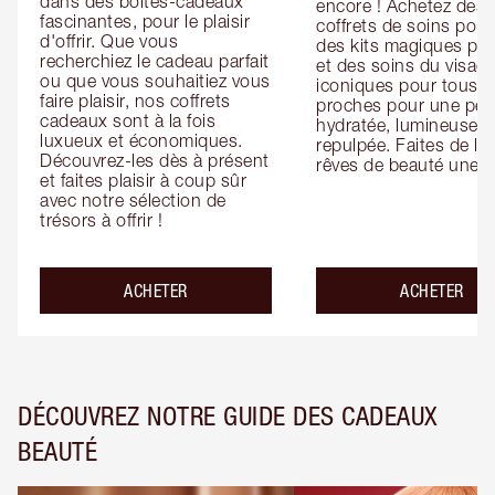
dans des boîtes-cadeaux 
encore ! Achetez des 
fascinantes, pour le plaisir 
coffrets de soins pour l
d'offrir. Que vous 
des kits magiques pour
recherchiez le cadeau parfait 
et des soins du visage
ou que vous souhaitiez vous 
iconiques pour tous vo
faire plaisir, nos coffrets 
proches pour une pea
cadeaux sont à la fois 
hydratée, lumineuse et
luxueux et économiques. 
repulpée. Faites de leu
Découvrez-les dès à présent 
rêves de beauté une ré
et faites plaisir à coup sûr 
avec notre sélection de 
trésors à offrir !
ACHETER
ACHETER
DÉCOUVREZ NOTRE GUIDE DES CADEAUX
BEAUTÉ