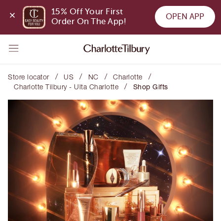
15% Off Your First 
OPEN APP
Order On The App!
/
/
/
/
Store locator
US
NC
Charlotte
/
Charlotte Tilbury - Ulta Charlotte
Shop Gifts