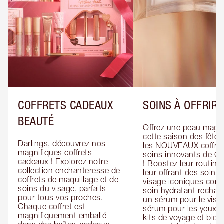
COFFRETS CADEAUX
SOINS À OFFRIR
BEAUTÉ
Offrez une peau magiq
cette saison des fêtes
Darlings, découvrez nos 
les NOUVEAUX coffret
magnifiques coffrets 
soins innovants de Cha
cadeaux ! Explorez notre 
! Boostez leur routine 
collection enchanteresse de 
leur offrant des soins 
coffrets de maquillage et de 
visage iconiques com
soins du visage, parfaits 
soin hydratant recharg
pour tous vos proches. 
un sérum pour le visag
Chaque coffret est 
sérum pour les yeux, d
magnifiquement emballé 
kits de voyage et bien 