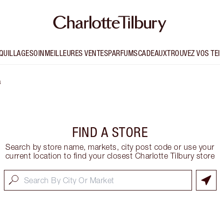
QUILLAGE
SOIN
MEILLEURES VENTES
PARFUMS
CADEAUX
TROUVEZ VOS TE
a
FIND A STORE
Search by store name, markets, city post code or use your
current location to find your closest Charlotte Tilbury store