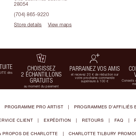
28054
(704) 865-9220
Store details
View maps
TUITE
CHOISISSEZ
PARRAINEZ VOS AMIS
CO
UITE dès
2 ÉCHANTILLONS
et recevez 20 € de réduction sur
votre prochaine commande
GRATUITS
Conseils 
supérieure à 100 €
me
au moment du paiement
PROGRAMME PRO ARTIST
|
PROGRAMMES D'AFFILIÉS 
ERVICE CLIENT
|
EXPÉDITION
|
RETOURS
|
FAQ
|
À PROPOS DE CHARLOTTE
|
CHARLOTTE TILBURY PROMO