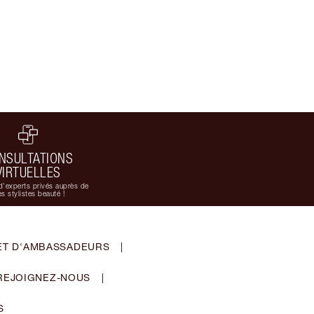
NSULTATIONS
VIRTUELLES
d'experts privés auprès de
s stylistes beauté !
ET D'AMBASSADEURS
|
REJOIGNEZ-NOUS
|
S