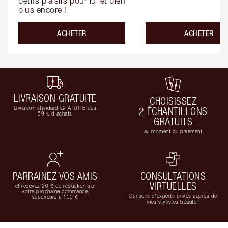
petits plaisirs pour lui et bien 
plus encore !
ACHETER
ACHETER
LIVRAISON GRATUITE
CHOISISSEZ
Livraison standard GRATUITE dès
2 ÉCHANTILLONS
59 € d'achats
GRATUITS
au moment du paiement
PARRAINEZ VOS AMIS
CONSULTATIONS
VIRTUELLES
et recevez 20 € de réduction sur
votre prochaine commande
Conseils d'experts privés auprès de
supérieure à 100 €
mes stylistes beauté !