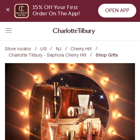
15% Off Your First 
OPEN APP
Order On The App!
/
/
/
/
Store locator
US
NJ
Cherry Hill
/
Charlotte Tilbury - Sephora Cherry Hill
Shop Gifts