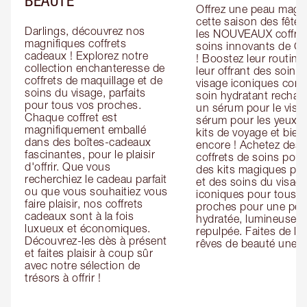
Offrez une peau magiq
cette saison des fêtes
Darlings, découvrez nos 
les NOUVEAUX coffret
magnifiques coffrets 
soins innovants de Cha
cadeaux ! Explorez notre 
! Boostez leur routine 
collection enchanteresse de 
leur offrant des soins 
coffrets de maquillage et de 
visage iconiques com
soins du visage, parfaits 
soin hydratant recharg
pour tous vos proches. 
un sérum pour le visag
Chaque coffret est 
sérum pour les yeux, d
magnifiquement emballé 
kits de voyage et bien 
dans des boîtes-cadeaux 
encore ! Achetez des 
fascinantes, pour le plaisir 
coffrets de soins pour l
d'offrir. Que vous 
des kits magiques pour
recherchiez le cadeau parfait 
et des soins du visage
ou que vous souhaitiez vous 
iconiques pour tous vo
faire plaisir, nos coffrets 
proches pour une pea
cadeaux sont à la fois 
hydratée, lumineuse et
luxueux et économiques. 
repulpée. Faites de leu
Découvrez-les dès à présent 
rêves de beauté une ré
et faites plaisir à coup sûr 
avec notre sélection de 
trésors à offrir !