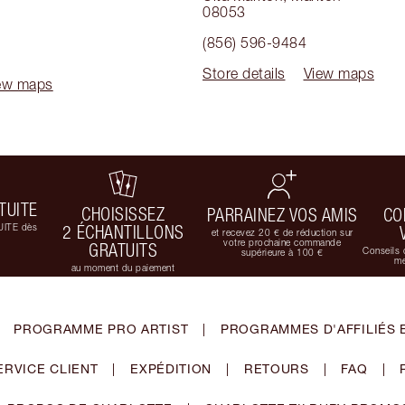
08053
(856) 596-9484
Store details
View maps
ew maps
TUITE
CHOISISSEZ
PARRAINEZ VOS AMIS
CO
UITE dès
2 ÉCHANTILLONS
et recevez 20 € de réduction sur
votre prochaine commande
GRATUITS
Conseils 
supérieure à 100 €
me
au moment du paiement
PROGRAMME PRO ARTIST
|
PROGRAMMES D'AFFILIÉS 
ERVICE CLIENT
|
EXPÉDITION
|
RETOURS
|
FAQ
|