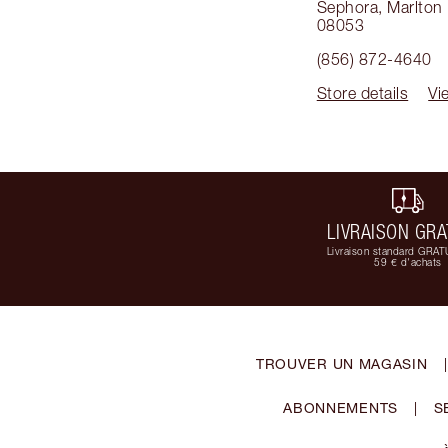
Sephora
,
Marlton
08053
(856) 872-4640
Store details
Vi
LIVRAISON GRA
Livraison standard GRAT
59 € d'achats
TROUVER UN MAGASIN
|
ABONNEMENTS
|
S