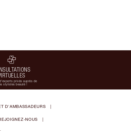
NSULTATIONS
VIRTUELLES
d'experts privés auprès de
s stylistes beauté !
ET D'AMBASSADEURS
|
REJOIGNEZ-NOUS
|