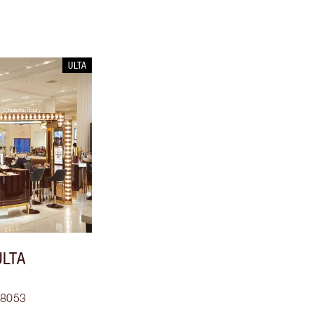
ULTA
ULTA
08053