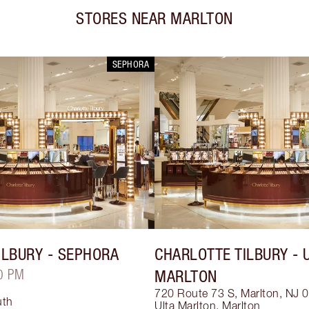
STORES NEAR
MARLTON
SEPHORA
ILBURY
- SEPHORA
CHARLOTTE TILBURY
- 
0 PM
MARLTON
720 Route 73 S, Marlton, NJ 
uth
Ulta Marlton
,
Marlton