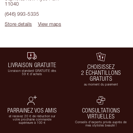
11040
(646) 993-5335
Store details
View maps
LIVRAISON GRATUITE
CHOISISSEZ
Livraison standard GRATUITE dès
2 ÉCHANTILLONS
59 € d'achats
GRATUITS
au moment du paiement
PARRAINEZ VOS AMIS
CONSULTATIONS
VIRTUELLES
et recevez 20 € de réduction sur
votre prochaine commande
Conseils d'experts privés auprès de
supérieure à 100 €
mes stylistes beauté !