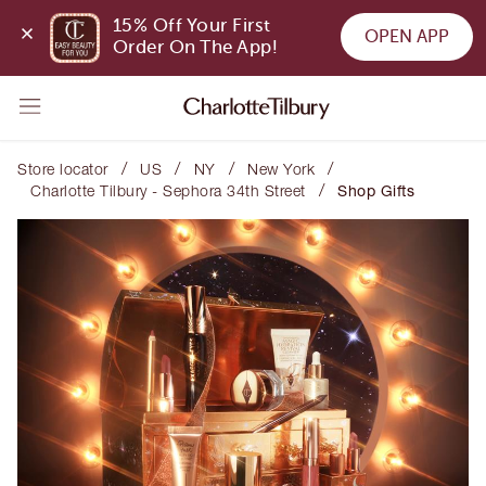
15% Off Your First 
OPEN APP
Order On The App!
/
/
/
/
Store locator
US
NY
New York
/
Charlotte Tilbury - Sephora 34th Street
Shop Gifts