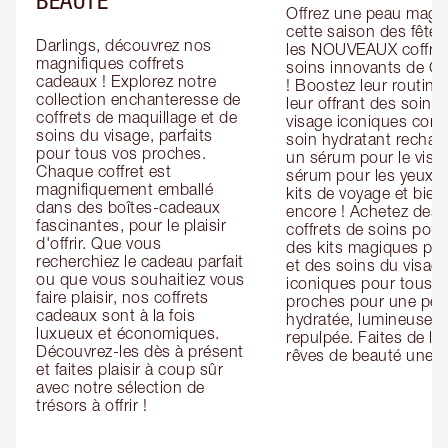
Offrez une peau magiq
cette saison des fêtes
Darlings, découvrez nos 
les NOUVEAUX coffret
magnifiques coffrets 
soins innovants de Cha
cadeaux ! Explorez notre 
! Boostez leur routine 
collection enchanteresse de 
leur offrant des soins 
coffrets de maquillage et de 
visage iconiques com
soins du visage, parfaits 
soin hydratant recharg
pour tous vos proches. 
un sérum pour le visag
Chaque coffret est 
sérum pour les yeux, d
magnifiquement emballé 
kits de voyage et bien 
dans des boîtes-cadeaux 
encore ! Achetez des 
fascinantes, pour le plaisir 
coffrets de soins pour l
d'offrir. Que vous 
des kits magiques pour
recherchiez le cadeau parfait 
et des soins du visage
ou que vous souhaitiez vous 
iconiques pour tous vo
faire plaisir, nos coffrets 
proches pour une pea
cadeaux sont à la fois 
hydratée, lumineuse et
luxueux et économiques. 
repulpée. Faites de leu
Découvrez-les dès à présent 
rêves de beauté une ré
et faites plaisir à coup sûr 
avec notre sélection de 
trésors à offrir !