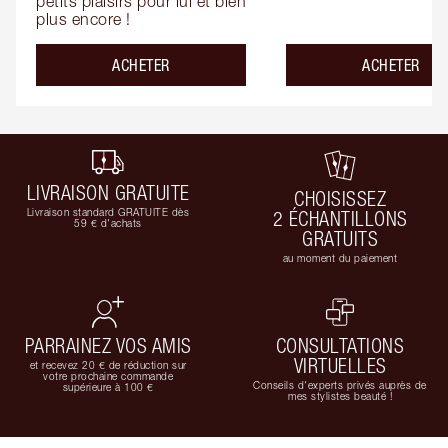
petits plaisirs pour lui et bien 
plus encore !
ACHETER
ACHETER
LIVRAISON GRATUITE
CHOISISSEZ
Livraison standard GRATUITE dès
2 ÉCHANTILLONS
59 € d'achats
GRATUITS
au moment du paiement
PARRAINEZ VOS AMIS
CONSULTATIONS
VIRTUELLES
et recevez 20 € de réduction sur
votre prochaine commande
Conseils d'experts privés auprès de
supérieure à 100 €
mes stylistes beauté !