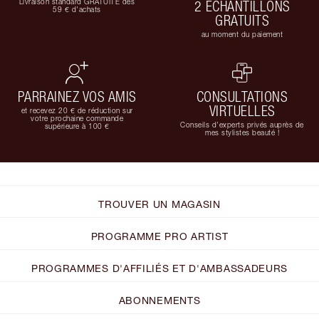
Livraison standard GRATUITE dès
2 ÉCHANTILLONS
59 € d'achats
GRATUITS
au moment du paiement
PARRAINEZ VOS AMIS
CONSULTATIONS
VIRTUELLES
et recevez 20 € de réduction sur
votre prochaine commande
Conseils d'experts privés auprès de
supérieure à 100 €
mes stylistes beauté !
TROUVER UN MAGASIN
PROGRAMME PRO ARTIST
PROGRAMMES D'AFFILIÉS ET D'AMBASSADEURS
ABONNEMENTS