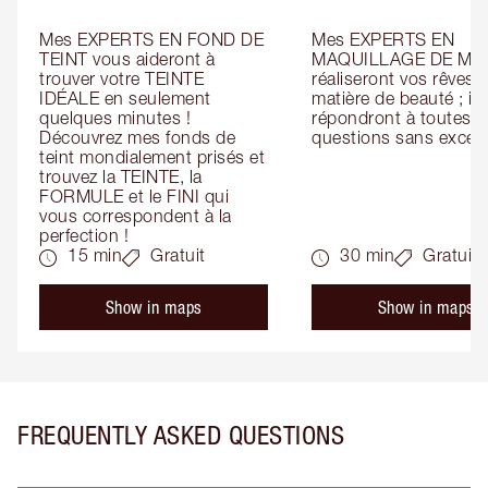
Mes EXPERTS EN FOND DE 
Mes EXPERTS EN 
TEINT vous aideront à 
MAQUILLAGE DE MAR
trouver votre TEINTE 
réaliseront vos rêves e
IDÉALE en seulement 
matière de beauté ; ils 
quelques minutes ! 
répondront à toutes vo
Découvrez mes fonds de 
questions sans except
teint mondialement prisés et 
trouvez la TEINTE, la 
FORMULE et le FINI qui 
vous correspondent à la 
perfection !
15 min
Gratuit
30 min
Gratuit
Show in maps
Show in maps
FREQUENTLY ASKED QUESTIONS