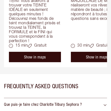
TEINT vous aideront à 
MAQUILLAGE DE MAR
trouver votre TEINTE 
réaliseront vos rêves e
IDÉALE en seulement 
matière de beauté ; ils 
quelques minutes ! 
répondront à toutes vo
Découvrez mes fonds de 
questions sans except
teint mondialement prisés et 
trouvez la TEINTE, la 
FORMULE et le FINI qui 
vous correspondent à la 
perfection !
15 min
Gratuit
30 min
Gratuit
Show in maps
Show in maps
FREQUENTLY ASKED QUESTIONS
Que puis-je faire chez Charlotte Tilbury Sephora ?