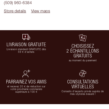
(509) 960-6384
Store details
View maps
LIVRAISON GRATUITE
CHOISISSEZ
Livraison standard GRATUITE dès
2 ÉCHANTILLONS
59 € d'achats
GRATUITS
au moment du paiement
PARRAINEZ VOS AMIS
CONSULTATIONS
VIRTUELLES
et recevez 20 € de réduction sur
votre prochaine commande
Conseils d'experts privés auprès de
supérieure à 100 €
mes stylistes beauté !