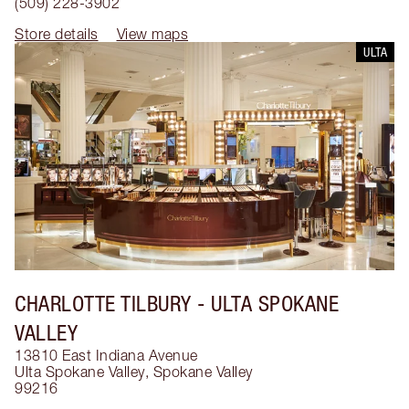
(509) 228-3902
Store details
View maps
ULTA
CHARLOTTE TILBURY
- ULTA SPOKANE
VALLEY
13810 East Indiana Avenue
Ulta Spokane Valley
,
Spokane Valley
99216