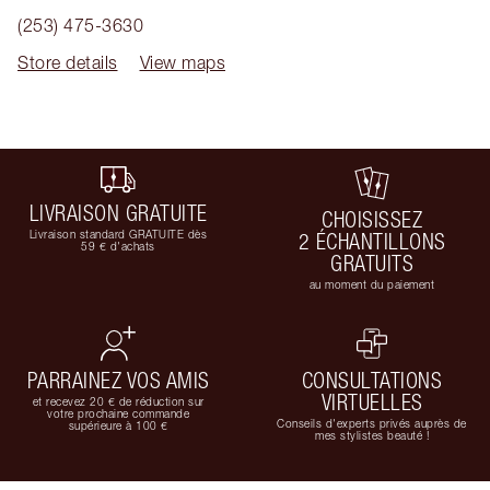
(253) 475-3630
Store details
View maps
LIVRAISON GRATUITE
CHOISISSEZ
Livraison standard GRATUITE dès
2 ÉCHANTILLONS
59 € d'achats
GRATUITS
au moment du paiement
PARRAINEZ VOS AMIS
CONSULTATIONS
VIRTUELLES
et recevez 20 € de réduction sur
votre prochaine commande
Conseils d'experts privés auprès de
supérieure à 100 €
mes stylistes beauté !