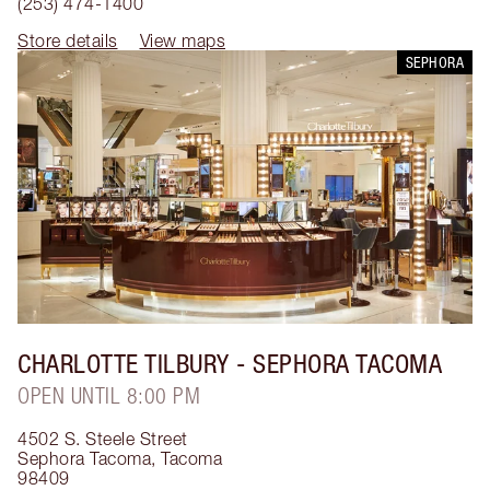
(253) 474-1400
Store details
View maps
SEPHORA
CHARLOTTE TILBURY
- SEPHORA TACOMA
OPEN UNTIL 8:00 PM
4502 S. Steele Street
Sephora Tacoma
,
Tacoma
98409