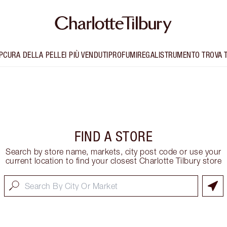
P
CURA DELLA PELLE
I PIÙ VENDUTI
PROFUMI
REGALI
STRUMENTO TROVA 
FIND A STORE
Search by store name, markets, city post code or use your
current location to find your closest Charlotte Tilbury store