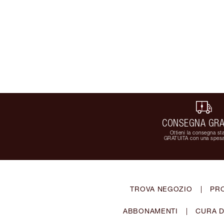
CONSEGNA GRA
Ottieni la consegna st
GRATUITA con una spesa
TROVA NEGOZIO
|
PR
ABBONAMENTI
|
CURA D