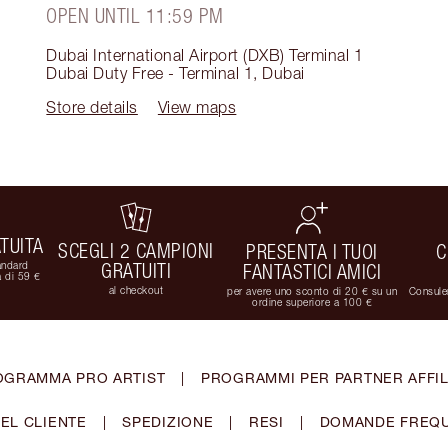
OPEN UNTIL 11:59 PM
Dubai International Airport (DXB) Terminal 1
Dubai Duty Free - Terminal 1
,
Dubai
Store details
View maps
TUITA
SCEGLI 2 CAMPIONI
PRESENTA I TUOI
C
andard
GRATUITI
FANTASTICI AMICI
 di 59 €
al checkout
per avere uno sconto di 20 € su un
Consulen
ordine superiore a 100 €
OGRAMMA PRO ARTIST
|
PROGRAMMI PER PARTNER AFFIL
EL CLIENTE
|
SPEDIZIONE
|
RESI
|
DOMANDE FREQU