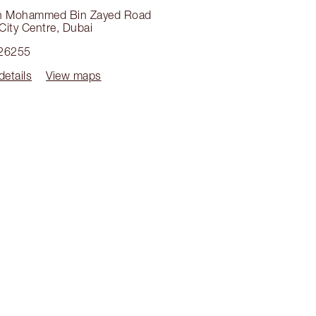
h Mohammed Bin Zayed Road
 City Centre
,
Dubai
26255
details
View maps