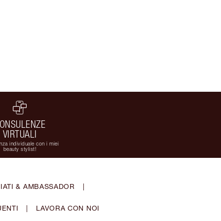
ONSULENZE
VIRTUALI
za individuale con i miei
beauty stylist!
IATI & AMBASSADOR
|
ENTI
|
LAVORA CON NOI