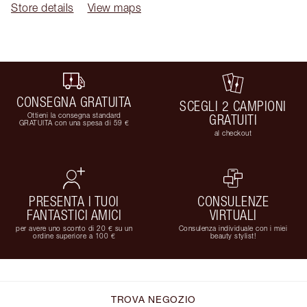
Store details
View maps
CONSEGNA GRATUITA
SCEGLI 2 CAMPIONI
Ottieni la consegna standard
GRATUITI
GRATUITA con una spesa di 59 €
al checkout
PRESENTA I TUOI
CONSULENZE
FANTASTICI AMICI
VIRTUALI
per avere uno sconto di 20 € su un
Consulenza individuale con i miei
ordine superiore a 100 €
beauty stylist!
TROVA NEGOZIO