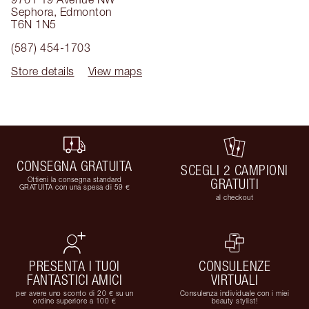
Sephora
,
Edmonton
T6N 1N5
(587) 454-1703
Store details
View maps
CONSEGNA GRATUITA
SCEGLI 2 CAMPIONI
Ottieni la consegna standard
GRATUITI
GRATUITA con una spesa di 59 €
al checkout
PRESENTA I TUOI
CONSULENZE
FANTASTICI AMICI
VIRTUALI
per avere uno sconto di 20 € su un
Consulenza individuale con i miei
ordine superiore a 100 €
beauty stylist!