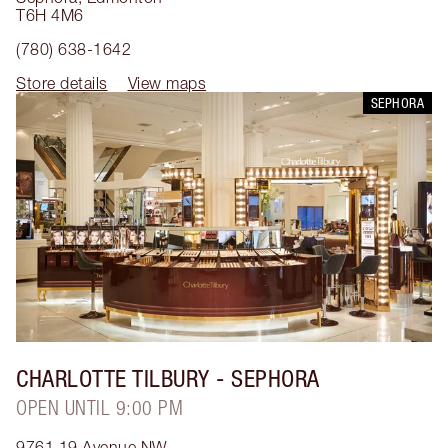
T6H 4M6
(780) 638-1642
Store details
View maps
SEPHORA
CHARLOTTE TILBURY
- SEPHORA
OPEN UNTIL 9:00 PM
9761 19 Avenue NW