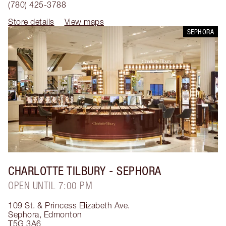
(780) 425-3788
Store details
View maps
SEPHORA
CHARLOTTE TILBURY
- SEPHORA
OPEN UNTIL 7:00 PM
109 St. & Princess Elizabeth Ave.
Sephora
,
Edmonton
T5G 3A6