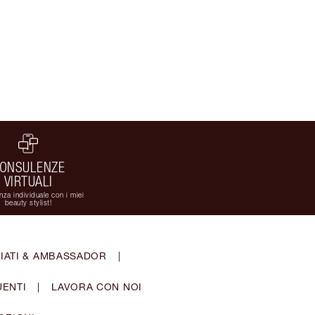
ONSULENZE
VIRTUALI
za individuale con i miei
beauty stylist!
IATI & AMBASSADOR
|
ENTI
|
LAVORA CON NOI