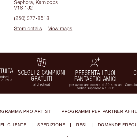
Sephora
,
Kamloops
V1S 1J2
(250) 377-8518
Store details
View maps
TUITA
SCEGLI 2 CAMPIONI
PRESENTA I TUOI
C
andard
GRATUITI
FANTASTICI AMICI
 di 59 €
al checkout
per avere uno sconto di 20 € su un
Consulen
ordine superiore a 100 €
OGRAMMA PRO ARTIST
|
PROGRAMMI PER PARTNER AFFIL
EL CLIENTE
|
SPEDIZIONE
|
RESI
|
DOMANDE FREQU