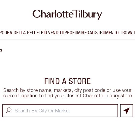
P
CURA DELLA PELLE
I PIÙ VENDUTI
PROFUMI
REGALI
STRUMENTO TROVA 
s
FIND A STORE
Search by store name, markets, city post code or use your
current location to find your closest Charlotte Tilbury store