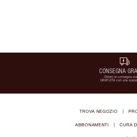
CONSEGNA GRA
Ottieni la consegna st
GRATUITA con una spesa
TROVA NEGOZIO
|
PR
ABBONAMENTI
|
CURA D